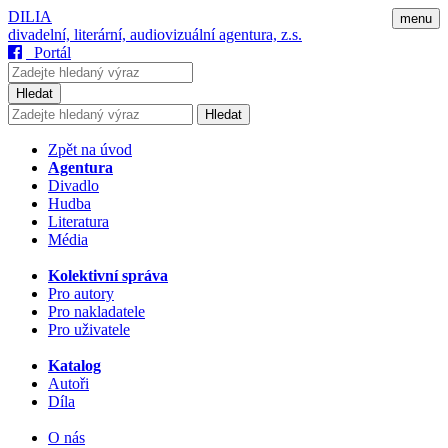
DILIA
menu
divadelní, literární, audiovizuální agentura, z.s.
Portál
Hledat
Hledat
Zpět na úvod
Agentura
Divadlo
Hudba
Literatura
Média
Kolektivní správa
Pro autory
Pro nakladatele
Pro uživatele
Katalog
Autoři
Díla
O nás