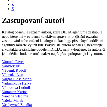
Y
Z
Ž
Zastupovaní autoři
Katalog obsahuje seznam autorů, které DILIA agenturně zastupuje
nebo které má v evidenci kolektivní správy. Pro zjištění rozsahu
zastupování nebo zúžení katalogu na katalogy příslušných oddělení
agentury můžete využít filtr. Pokud jste autora nenalezli, nezoufejte
a kontaktujte příslušné oddělení DILIA, není vyloučeno, že autora či
jeho dědice budeme umět nalézt např. přes spolupracující agenturu.
Vantuch Pavel
Vanýsek Jiří
Vápeník Rudolf
Vápenka Ivan
Vargas Llosa Mario
Varhaníková Halka
Várossová Ludmila
Vartanian Karina
Vařecha Vladimír
Vařeka Marek
Vasiljevová Zdeňka