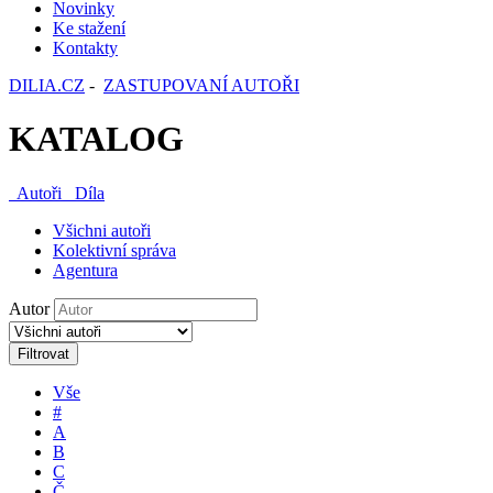
Novinky
Ke stažení
Kontakty
DILIA.CZ
-
ZASTUPOVANÍ AUTOŘI
KATALOG
Autoři
Díla
Všichni autoři
Kolektivní správa
Agentura
Autor
Filtrovat
Vše
#
A
B
C
Č