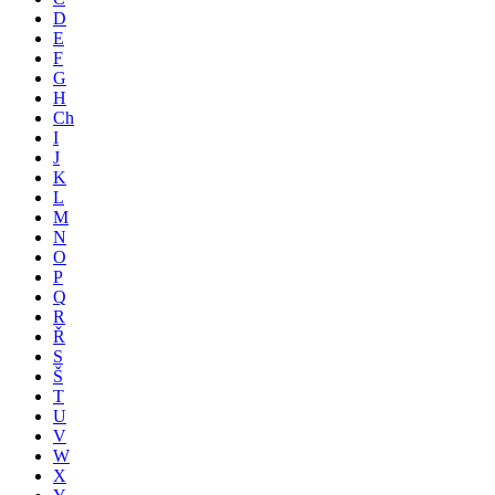
D
E
F
G
H
Ch
I
J
K
L
M
N
O
P
Q
R
Ř
S
Š
T
U
V
W
X