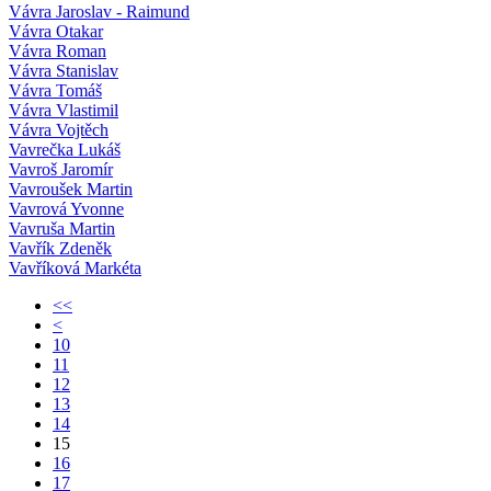
Vávra Jaroslav - Raimund
Vávra Otakar
Vávra Roman
Vávra Stanislav
Vávra Tomáš
Vávra Vlastimil
Vávra Vojtěch
Vavrečka Lukáš
Vavroš Jaromír
Vavroušek Martin
Vavrová Yvonne
Vavruša Martin
Vavřík Zdeněk
Vavříková Markéta
<<
<
10
11
12
13
14
15
16
17