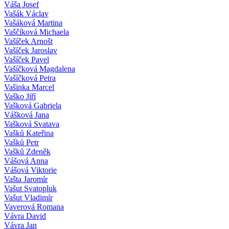
Váša Josef
Vašák Václav
Vašáková Martina
Vaščíková Michaela
Vašíček Arnošt
Vašíček Jaroslav
Vašíček Pavel
Vašíčková Magdalena
Vašíčková Petra
Vašinka Marcel
Vaško Jiří
Vašková Gabriela
Vášková Jana
Vašková Svatava
Vašků Kateřina
Vašků Petr
Vašků Zdeněk
Vášová Anna
Vášová Viktorie
Vašta Jaromír
Vašut Svatopluk
Vašut Vladimír
Vaverová Romana
Vávra David
Vávra Jan