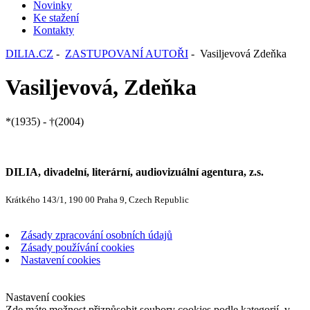
Novinky
Ke stažení
Kontakty
DILIA.CZ
-
ZASTUPOVANÍ AUTOŘI
- Vasiljevová Zdeňka
Vasiljevová, Zdeňka
*(1935) - †(2004)
DILIA, divadelní, literární, audiovizuální agentura, z.s.
Krátkého 143/1, 190 00 Praha 9, Czech Republic
Zásady zpracování osobních údajů
Zásady používání cookies
Nastavení cookies
Nastavení cookies
Zde máte možnost přizpůsobit soubory cookies podle kategorií, v