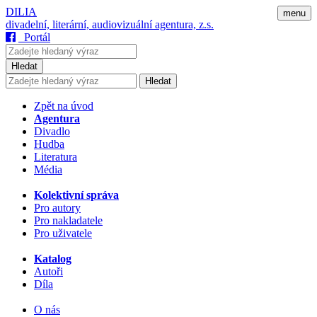
DILIA
menu
divadelní, literární, audiovizuální agentura, z.s.
Portál
Hledat
Hledat
Zpět na úvod
Agentura
Divadlo
Hudba
Literatura
Média
Kolektivní správa
Pro autory
Pro nakladatele
Pro uživatele
Katalog
Autoři
Díla
O nás