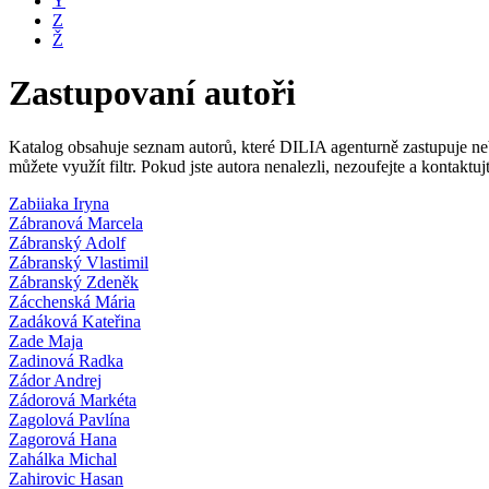
Y
Z
Ž
Zastupovaní autoři
Katalog obsahuje seznam autorů, které DILIA agenturně zastupuje nebo
můžete využít filtr. Pokud jste autora nenalezli, nezoufejte a kontakt
Zabiiaka Iryna
Zábranová Marcela
Zábranský Adolf
Zábranský Vlastimil
Zábranský Zdeněk
Zácchenská Mária
Zadáková Kateřina
Zade Maja
Zadinová Radka
Zádor Andrej
Zádorová Markéta
Zagolová Pavlína
Zagorová Hana
Zahálka Michal
Zahirovic Hasan