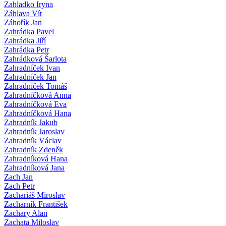
Zahladko Iryna
Záhlava Vít
Záhořík Jan
Zahrádka Pavel
Zahrádka Jiří
Zahrádka Petr
Zahrádková Šarlota
Zahradníček Ivan
Zahradníček Jan
Zahradníček Tomáš
Zahradníčková Anna
Zahradníčková Eva
Zahradníčková Hana
Zahradník Jakub
Zahradník Jaroslav
Zahradník Václav
Zahradník Zdeněk
Zahradníková Hana
Zahradníková Jana
Zach Jan
Zach Petr
Zachariáš Miroslav
Zacharník František
Zachary Alan
Zachata Miloslav