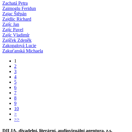
Zachatá Petra
Zaimoglu Feridun
Zajac Štěpán
Zajdlic Richard
Zajíc Jan
Zajíc Pavel
Zajíc Vladimír
Zajíček Zdeněk
Zakopalová Lucie
Zakuťanská Michaela
1
2
3
4
5
6
7
8
9
10
>
>>
DILIA, divadelní, literární, audiovizuální agentura, z.s.