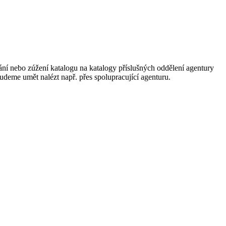
ání nebo zúžení katalogu na katalogy příslušných oddělení agentury
 budeme umět nalézt např. přes spolupracující agenturu.