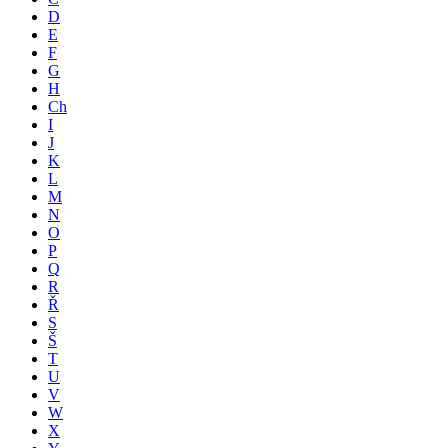
D
E
F
G
H
Ch
I
J
K
L
M
N
O
P
Q
R
Ř
S
Š
T
U
V
W
X