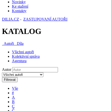
Novinky
Ke stažení
Kontakty
DILIA.CZ
-
ZASTUPOVANÍ AUTOŘI
KATALOG
Autoři
Díla
Všichni autoři
Kolektivní správa
Agentura
Autor
Filtrovat
Vše
#
A
B
C
Č