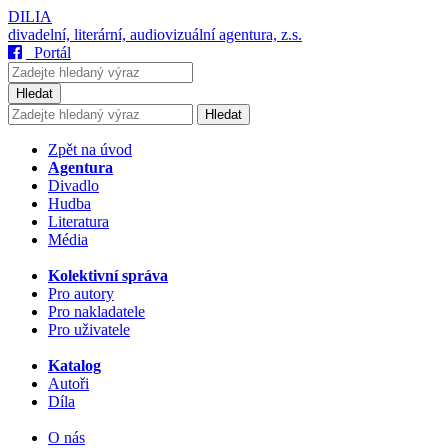
DILIA
divadelní, literární, audiovizuální agentura, z.s.
Portál
Hledat
Hledat
Zpět na úvod
Agentura
Divadlo
Hudba
Literatura
Média
Kolektivní správa
Pro autory
Pro nakladatele
Pro uživatele
Katalog
Autoři
Díla
O nás