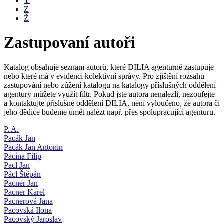
Y
Z
Ž
Zastupovaní autoři
Katalog obsahuje seznam autorů, které DILIA agenturně zastupuje
nebo které má v evidenci kolektivní správy. Pro zjištění rozsahu
zastupování nebo zúžení katalogu na katalogy příslušných oddělení
agentury můžete využít filtr. Pokud jste autora nenalezli, nezoufejte
a kontaktujte příslušné oddělení DILIA, není vyloučeno, že autora či
jeho dědice budeme umět nalézt např. přes spolupracující agenturu.
P. A.
Pacák Jan
Pacák Jan Antonín
Pacina Filip
Pacl Jan
Pácl Štěpán
Pacner Jan
Pacner Karel
Pacnerová Jana
Pacovská Ilona
Pacovský Jaroslav