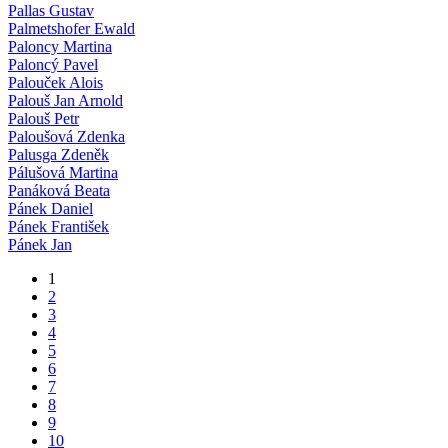
Pallas Gustav
Palmetshofer Ewald
Paloncy Martina
Paloncý Pavel
Palouček Alois
Palouš Jan Arnold
Palouš Petr
Paloušová Zdenka
Palusga Zdeněk
Pálušová Martina
Panáková Beata
Pánek Daniel
Pánek František
Pánek Jan
1
2
3
4
5
6
7
8
9
10