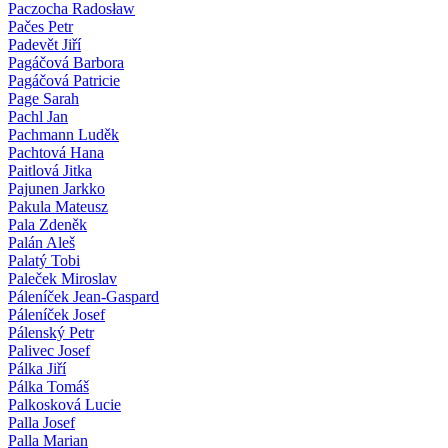
Paczocha Radosław
Pačes Petr
Padevět Jiří
Pagáčová Barbora
Pagáčová Patricie
Page Sarah
Pachl Jan
Pachmann Luděk
Pachtová Hana
Paitlová Jitka
Pajunen Jarkko
Pakula Mateusz
Pala Zdeněk
Palán Aleš
Palatý Tobi
Paleček Miroslav
Páleníček Jean-Gaspard
Páleníček Josef
Pálenský Petr
Palivec Josef
Pálka Jiří
Pálka Tomáš
Palkosková Lucie
Palla Josef
Palla Marian