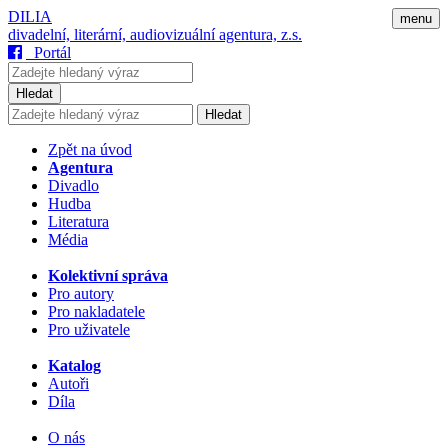
DILIA
menu
divadelní, literární, audiovizuální agentura, z.s.
Portál
Hledat
Hledat
Zpět na úvod
Agentura
Divadlo
Hudba
Literatura
Média
Kolektivní správa
Pro autory
Pro nakladatele
Pro uživatele
Katalog
Autoři
Díla
O nás