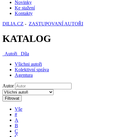
Novinky
Ke stažení
Kontakty
DILIA.CZ
-
ZASTUPOVANÍ AUTOŘI
KATALOG
Autoři
Díla
Všichni autoři
Kolektivní správa
Agentura
Autor
Filtrovat
Vše
#
A
B
C
Č