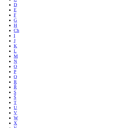
D
E
F
G
H
Ch
I
J
K
L
M
N
O
P
Q
R
Ř
S
Š
T
U
V
W
X