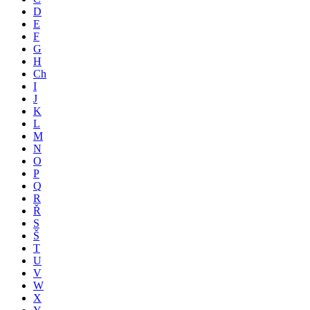
D
E
F
G
H
Ch
I
J
K
L
M
N
O
P
Q
R
Ř
S
Š
T
U
V
W
X