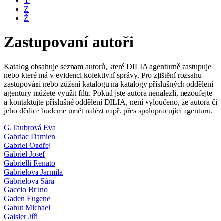
Y
Z
Ž
Zastupovaní autoři
Katalog obsahuje seznam autorů, které DILIA agenturně zastupuje
nebo které má v evidenci kolektivní správy. Pro zjištění rozsahu
zastupování nebo zúžení katalogu na katalogy příslušných oddělení
agentury můžete využít filtr. Pokud jste autora nenalezli, nezoufejte
a kontaktujte příslušné oddělení DILIA, není vyloučeno, že autora či
jeho dědice budeme umět nalézt např. přes spolupracující agenturu.
G.Taubrová Eva
Gabriac Damien
Gabriel Ondřej
Gabriel Josef
Gabrielli Renato
Gabrielová Jarmila
Gabrielová Sára
Gaccio Bruno
Gaden Eugene
Gahut Michael
Gaisler Jiří