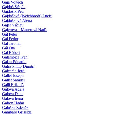
Gaja Vojtěch
Gajdoš Štěpán
Gajdošík Petr
Gajdošová (Weichbrodt) Lucie
Gajdušková Alena
Gajer Václav
Gajerová – Mauerová Naďa
Gál Peter
Gál Fedor
Gál Jaromír
Gál Ota
Gál Róbert
Galambica Ivan
Galán Eduardo
Galás Philip-Dimitri
Galcerán Jordi
Gallet Joseph
Gallet Samuel
Galli Erika Z.
Gálová Adéla
Gálová Dana
Gálová Irena
Galron Hadar
Galuška Zdeněk
Gambaro Griselda