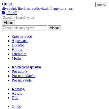
DILIA
menu
divadelní, literární, audiovizuální agentura, z.s.
Portál
Hledat
Hledat
Zpět na úvod
Agentura
Divadlo
Hudba
Literatura
Média
Kolektivní správa
Pro autory
Pro nakladatele
Pro uživatele
Katalog
Autoři
Díla
O nás