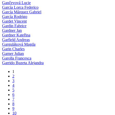
Gančevová Lucie
García Lorca Federico
García Márquez Gabriel
García Rodrigo
Gardet Vincent
Gardin Fabrice
Gardner Jan
Gardner Kateřina
Garfield Andreas
Garguláková Magda
Garin Charles
Garner Julian
Garolla Francesca
Garrido Buzeta Alejandra
1
2
3
4
5
6
7
8
9
10