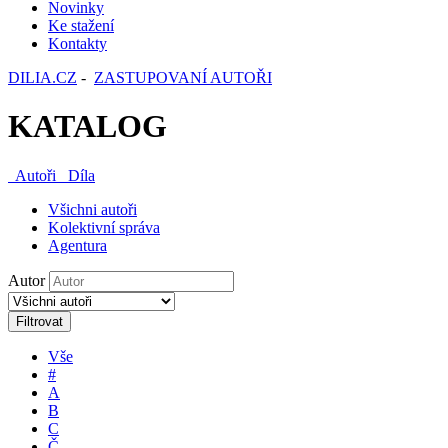
Novinky
Ke stažení
Kontakty
DILIA.CZ
-
ZASTUPOVANÍ AUTOŘI
KATALOG
Autoři
Díla
Všichni autoři
Kolektivní správa
Agentura
Autor
Filtrovat
Vše
#
A
B
C
Č