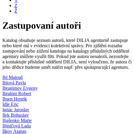
Y
Z
Ž
Zastupovaní autoři
Katalog obsahuje seznam autorů, které DILIA agenturně zastupuje
nebo které má v evidenci kolektivní správy. Pro zjištění rozsahu
zastupování nebo zúžení katalogu na katalogy příslušných oddělení
agentury můžete využít filtr. Pokud jste autora nenalezli, nezoufejte
a kontaktujte příslušné oddělení DILIA, není vyloučeno, že autora či
jeho dědice budeme umět nalézt např. přes spolupracující agenturu.
Ibl Matouš
Iblová Pavla
Ibragimov Evgeny
Ibrahim Robert
Ibsen Henrik
Idle Eric
Ignác Jaroslav
Ilek Bohuslav
Iljašenko Marie
Iljiničová Lada
Ilkov Atanas