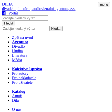
DILIA
menu
divadelní, literární, audiovizuální agentura, z.s.
Portál
Hledat
Hledat
Zpět na úvod
Agentura
Divadlo
Hudba
Literatura
Média
Kolektivní správa
Pro autory
Pro nakladatele
Pro uživatele
Katalog
Autoři
Díla
O nás