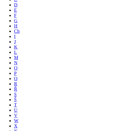
D
E
F
G
H
Ch
I
J
K
L
M
N
O
P
Q
R
Ř
S
Š
T
U
V
W
X