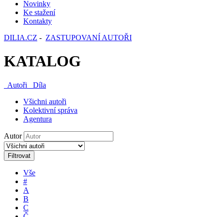
Novinky
Ke stažení
Kontakty
DILIA.CZ
-
ZASTUPOVANÍ AUTOŘI
KATALOG
Autoři
Díla
Všichni autoři
Kolektivní správa
Agentura
Autor
Filtrovat
Vše
#
A
B
C
Č