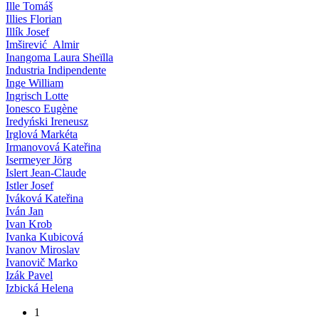
Ille Tomáš
Illies Florian
Illík Josef
Imširević Almir
Inangoma Laura Sheïlla
Industria Indipendente
Inge William
Ingrisch Lotte
Ionesco Eugène
Iredyński Ireneusz
Irglová Markéta
Irmanovová Kateřina
Isermeyer Jörg
Islert Jean-Claude
Istler Josef
Iváková Kateřina
Iván Jan
Ivan Krob
Ivanka Kubicová
Ivanov Miroslav
Ivanovič Marko
Izák Pavel
Izbická Helena
1