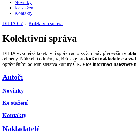
Novinky
Ke stažení
Kontakty
DILIA.CZ
-
Kolektivní správa
Kolektivní správa
DILIA vykonává kolektivní správu autorských práv především
v obla
odměny. Náhradní odměny vybírá také pro
knižní nakladatele a vyd
oprávněními od Ministerstva kultury ČR.
Více informací naleznete n
Autoři
Novinky
Ke stažení
Kontakty
Nakladatelé