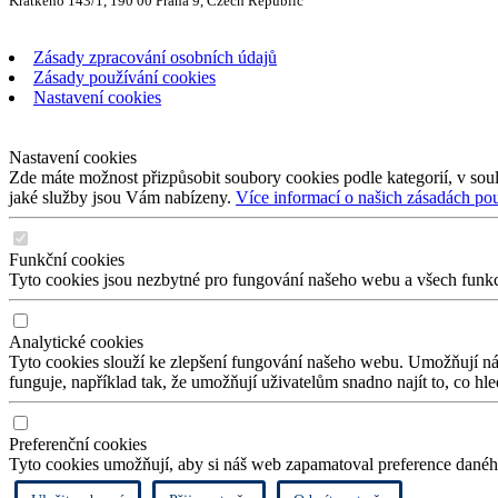
Krátkého 143/1, 190 00 Praha 9, Czech Republic
Zásady zpracování osobních údajů
Zásady používání cookies
Nastavení cookies
Nastavení cookies
Zde máte možnost přizpůsobit soubory cookies podle kategorií, v soul
jaké služby jsou Vám nabízeny.
Více informací o našich zásadách po
Funkční cookies
Tyto cookies jsou nezbytné pro fungování našeho webu a všech funkcí,
Analytické cookies
Tyto cookies slouží ke zlepšení fungování našeho webu. Umožňují nám
funguje, například tak, že umožňují uživatelům snadno najít to, co hl
Preferenční cookies
Tyto cookies umožňují, aby si náš web zapamatoval preference daného