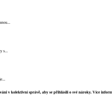
anou...
 s...
e...
áni v kolektivní správě, aby se přihlásili o své nároky. Více infor