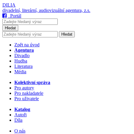
DILIA
divadelní, literární, audiovizuální agentura, z.s.
Portál
Hledat
Hledat
Zpět na úvod
Agentura
Divadlo
Hudba
Literatura
Média
Kolektivní správa
Pro autory
Pro nakladatele
Pro uživatele
Katalog
Autoři
Díla
O nás