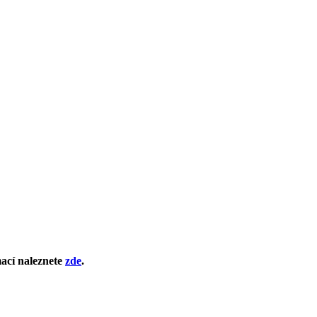
mací naleznete
zde
.