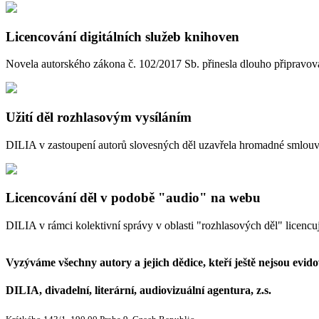
Licencování digitálních služeb knihoven
Novela autorského zákona č. 102/2017 Sb. přinesla dlouho připravov
Užití děl rozhlasovým vysíláním
DILIA v zastoupení autorů slovesných děl uzavřela hromadné smlouvy
Licencování děl v podobě "audio" na webu
DILIA v rámci kolektivní správy v oblasti "rozhlasových děl" licencuj
Vyzýváme všechny autory a jejich dědice, kteří ještě nejsou evidov
DILIA, divadelní, literární, audiovizuální agentura, z.s.