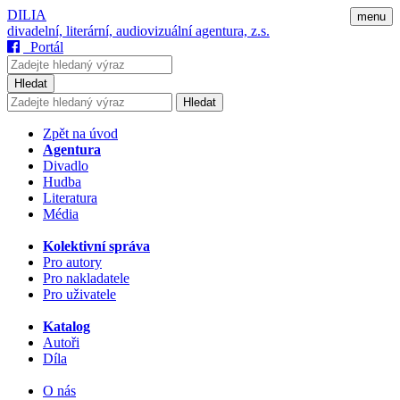
DILIA
menu
divadelní, literární, audiovizuální agentura, z.s.
Portál
Hledat
Hledat
Zpět na úvod
Agentura
Divadlo
Hudba
Literatura
Média
Kolektivní správa
Pro autory
Pro nakladatele
Pro uživatele
Katalog
Autoři
Díla
O nás