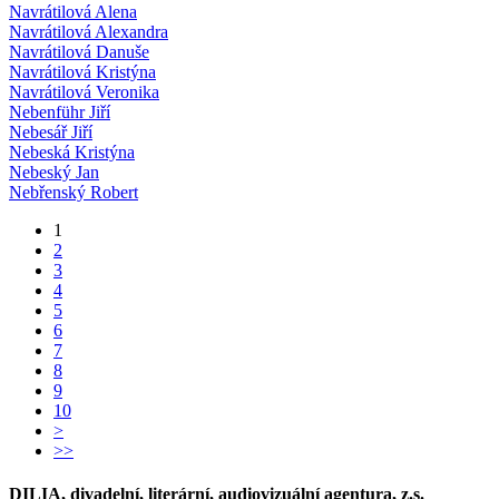
Navrátilová Alena
Navrátilová Alexandra
Navrátilová Danuše
Navrátilová Kristýna
Navrátilová Veronika
Nebenführ Jiří
Nebesář Jiří
Nebeská Kristýna
Nebeský Jan
Nebřenský Robert
1
2
3
4
5
6
7
8
9
10
>
>>
DILIA, divadelní, literární, audiovizuální agentura, z.s.