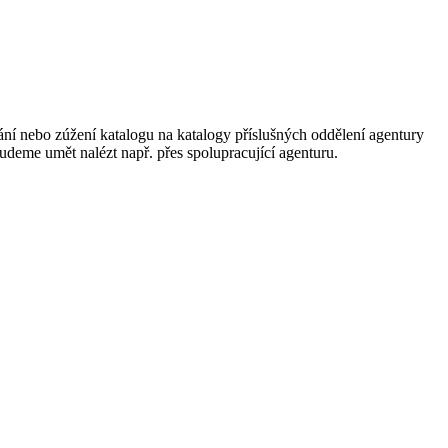
ání nebo zúžení katalogu na katalogy příslušných oddělení agentury
 budeme umět nalézt např. přes spolupracující agenturu.