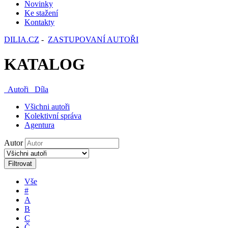
Novinky
Ke stažení
Kontakty
DILIA.CZ
-
ZASTUPOVANÍ AUTOŘI
KATALOG
Autoři
Díla
Všichni autoři
Kolektivní správa
Agentura
Autor
Filtrovat
Vše
#
A
B
C
Č