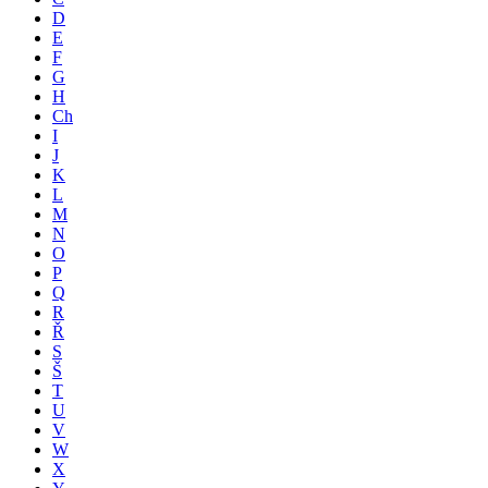
D
E
F
G
H
Ch
I
J
K
L
M
N
O
P
Q
R
Ř
S
Š
T
U
V
W
X