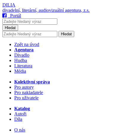
DILIA
divadelní, literární, audiovizuální agentura, z.s.
Portál
Hledat
Hledat
Zpět na úvod
Agentura
Divadlo
Hudba
Literatura
Média
Kolektivní správa
Pro autory
Pro nakladatele
Pro uživatele
Katalog
Autoři
Díla
O nás