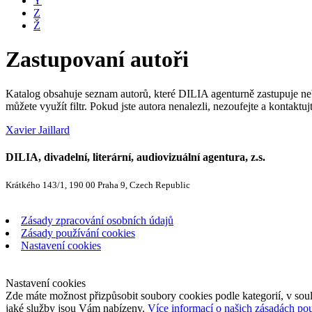
Y
Z
Ž
Zastupovaní autoři
Katalog obsahuje seznam autorů, které DILIA agenturně zastupuje nebo
můžete využít filtr. Pokud jste autora nenalezli, nezoufejte a kontakt
Xavier Jaillard
DILIA, divadelní, literární, audiovizuální agentura, z.s.
Krátkého 143/1, 190 00 Praha 9, Czech Republic
Zásady zpracování osobních údajů
Zásady používání cookies
Nastavení cookies
Nastavení cookies
Zde máte možnost přizpůsobit soubory cookies podle kategorií, v soul
jaké služby jsou Vám nabízeny.
Více informací o našich zásadách po