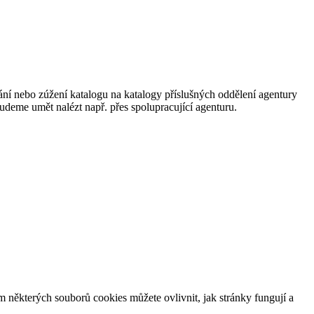
ání nebo zúžení katalogu na katalogy příslušných oddělení agentury
 budeme umět nalézt např. přes spolupracující agenturu.
m některých souborů cookies můžete ovlivnit, jak stránky fungují a