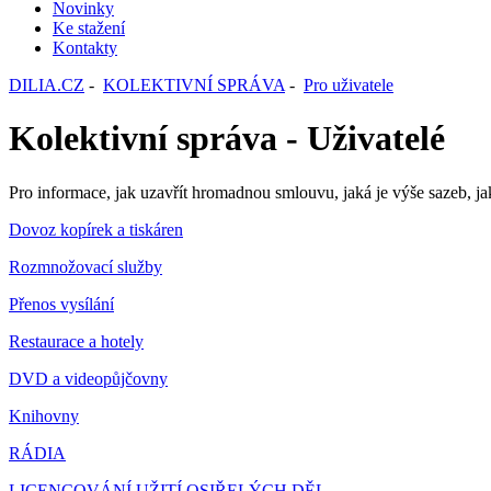
Novinky
Ke stažení
Kontakty
DILIA.CZ
-
KOLEKTIVNÍ SPRÁVA
-
Pro uživatele
Kolektivní správa - Uživatelé
Pro informace, jak uzavřít hromadnou smlouvu, jaká je výše sazeb, jak p
Dovoz kopírek a tiskáren
Rozmnožovací služby
Přenos vysílání
Restaurace a hotely
DVD a videopůjčovny
Knihovny
RÁDIA
LICENCOVÁNÍ UŽITÍ OSIŘELÝCH DĚL