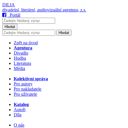
DILIA
divadelní, literární, audiovizuální agentura, z.s.
Portál
Hledat
Hledat
Zpět na úvod
Agentura
Divadlo
Hudba
Literatura
Média
Kolektivní správa
Pro autory
Pro nakladatele
Pro uživatele
Katalog
Autoři
Díla
O nás