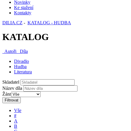
Novinky
Ke stažení
Kontakty
DILIA.CZ
-
KATALOG - HUDBA
KATALOG
Autoři
Díla
Divadlo
Hudba
Literatura
Skladatel
Název díla
Žánr
Filtrovat
Vše
#
A
B