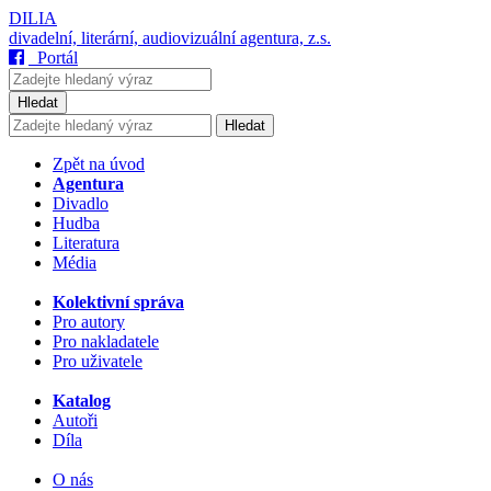
DILIA
divadelní, literární, audiovizuální agentura, z.s.
Portál
Hledat
Hledat
Zpět na úvod
Agentura
Divadlo
Hudba
Literatura
Média
Kolektivní správa
Pro autory
Pro nakladatele
Pro uživatele
Katalog
Autoři
Díla
O nás