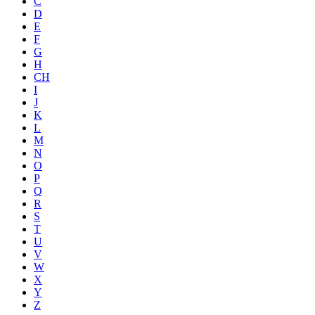
C
D
E
F
G
H
CH
I
J
K
L
M
N
O
P
Q
R
S
T
U
V
W
X
Y
Z