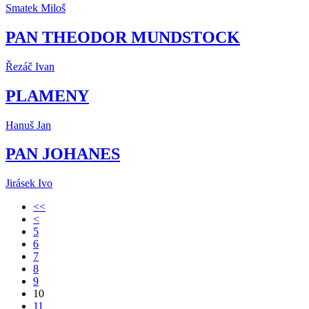
Smatek Miloš
PAN THEODOR MUNDSTOCK
Řezáč Ivan
PLAMENY
Hanuš Jan
PAN JOHANES
Jirásek Ivo
<<
<
5
6
7
8
9
10
11