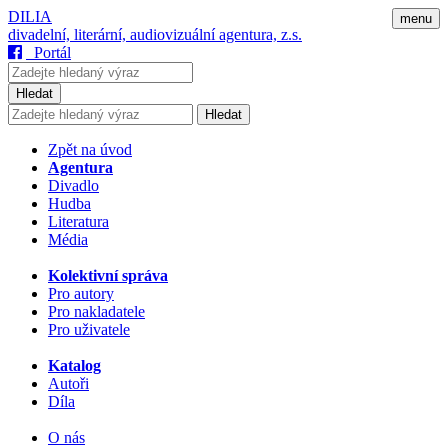
DILIA
menu
divadelní, literární, audiovizuální agentura, z.s.
Portál
Hledat
Hledat
Zpět na úvod
Agentura
Divadlo
Hudba
Literatura
Média
Kolektivní správa
Pro autory
Pro nakladatele
Pro uživatele
Katalog
Autoři
Díla
O nás