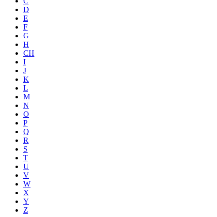
C
D
E
F
G
H
CH
I
J
K
L
M
N
O
P
Q
R
S
T
U
V
W
X
Y
Z