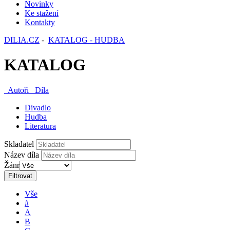
Novinky
Ke stažení
Kontakty
DILIA.CZ
-
KATALOG - HUDBA
KATALOG
Autoři
Díla
Divadlo
Hudba
Literatura
Skladatel
Název díla
Žánr
Filtrovat
Vše
#
A
B