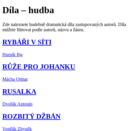
Díla – hudba
Zde naleznete hudebně dramatická díla zastupovaných autorů. Díla
můžete filtrovat podle autorů, názvu a žánru.
RYBÁŘI V SÍTI
Hurník Ilja
RŮŽE PRO JOHANKU
Mácha Otmar
RUSALKA
Dvořák Antonín
ROZBITÝ DŽBÁN
Vostřák Zbyněk