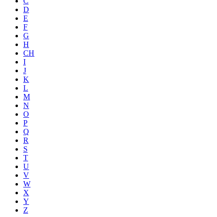
C
D
E
F
G
H
CH
I
J
K
L
M
N
O
P
Q
R
S
T
U
V
W
X
Y
Z