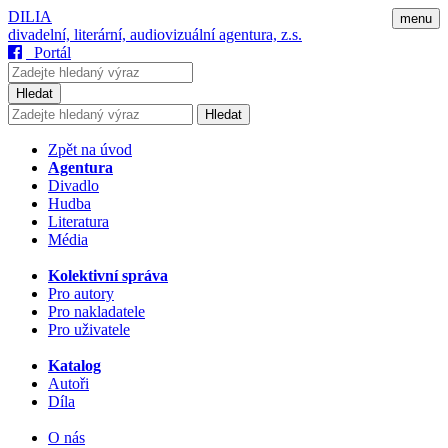
DILIA
menu
divadelní, literární, audiovizuální agentura, z.s.
Portál
Hledat
Hledat
Zpět na úvod
Agentura
Divadlo
Hudba
Literatura
Média
Kolektivní správa
Pro autory
Pro nakladatele
Pro uživatele
Katalog
Autoři
Díla
O nás