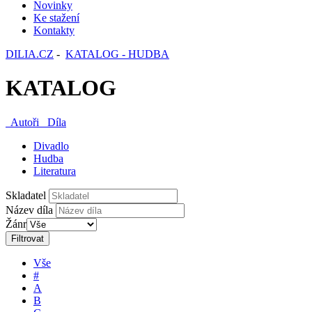
Novinky
Ke stažení
Kontakty
DILIA.CZ
-
KATALOG - HUDBA
KATALOG
Autoři
Díla
Divadlo
Hudba
Literatura
Skladatel
Název díla
Žánr
Filtrovat
Vše
#
A
B