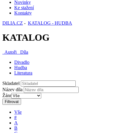
Novinky
Ke stažení
Kontakty
DILIA.CZ
-
KATALOG - HUDBA
KATALOG
Autoři
Díla
Divadlo
Hudba
Literatura
Skladatel
Název díla
Žánr
Filtrovat
Vše
#
A
B