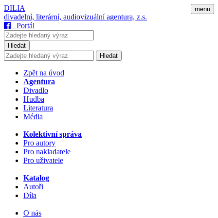
DILIA
menu
divadelní, literární, audiovizuální agentura, z.s.
Portál
Hledat
Hledat
Zpět na úvod
Agentura
Divadlo
Hudba
Literatura
Média
Kolektivní správa
Pro autory
Pro nakladatele
Pro uživatele
Katalog
Autoři
Díla
O nás