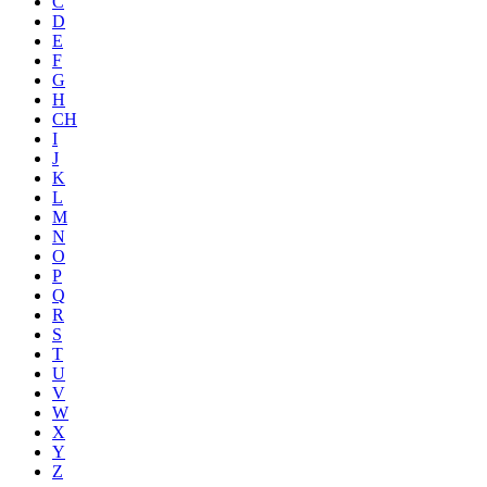
C
D
E
F
G
H
CH
I
J
K
L
M
N
O
P
Q
R
S
T
U
V
W
X
Y
Z