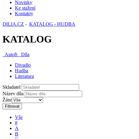
Novinky
Ke stažení
Kontakty
DILIA.CZ
-
KATALOG - HUDBA
KATALOG
Autoři
Díla
Divadlo
Hudba
Literatura
Skladatel
Název díla
Žánr
Filtrovat
Vše
#
A
B