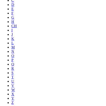
C
D
E
F
G
H
CH
I
J
K
L
M
N
O
P
Q
R
S
T
U
V
W
X
Y
Z