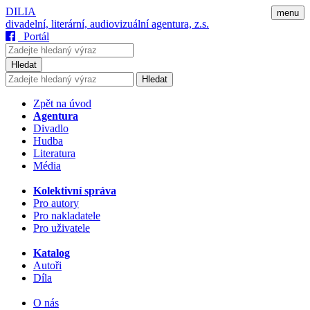
DILIA
menu
divadelní, literární, audiovizuální agentura, z.s.
Portál
Hledat
Hledat
Zpět na úvod
Agentura
Divadlo
Hudba
Literatura
Média
Kolektivní správa
Pro autory
Pro nakladatele
Pro uživatele
Katalog
Autoři
Díla
O nás