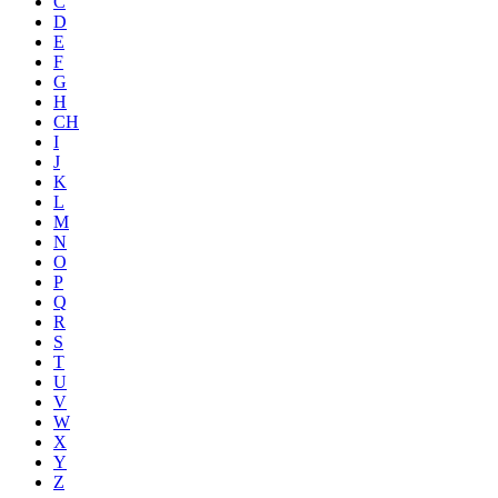
C
D
E
F
G
H
CH
I
J
K
L
M
N
O
P
Q
R
S
T
U
V
W
X
Y
Z