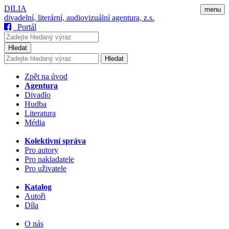
DILIA
menu
divadelní, literární, audiovizuální agentura, z.s.
Portál
Hledat
Hledat
Zpět na úvod
Agentura
Divadlo
Hudba
Literatura
Média
Kolektivní správa
Pro autory
Pro nakladatele
Pro uživatele
Katalog
Autoři
Díla
O nás