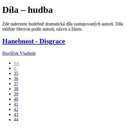
Díla – hudba
Zde naleznete hudebně dramatická díla zastupovaných autorů. Díla
můžete filtrovat podle autorů, názvu a žánru.
Hanebnost - Disgrace
Havlíček Vladimír
<<
<
35
36
37
38
39
40
41
42
43
44