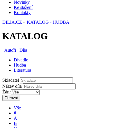
Novinky
Ke stažení
Kontakty
DILIA.CZ
-
KATALOG - HUDBA
KATALOG
Autoři
Díla
Divadlo
Hudba
Literatura
Skladatel
Název díla
Žánr
Filtrovat
Vše
#
A
B