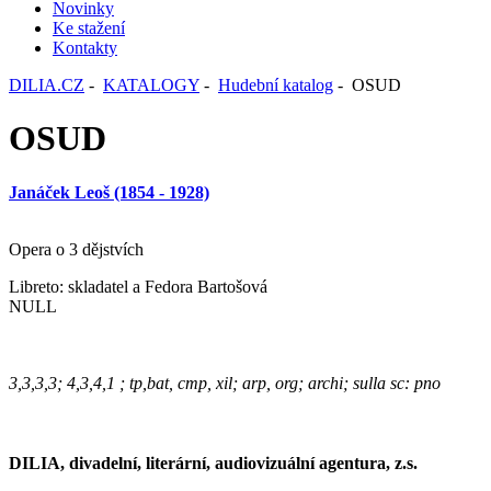
Novinky
Ke stažení
Kontakty
DILIA.CZ
-
KATALOGY
-
Hudební katalog
- OSUD
OSUD
Janáček Leoš (1854 - 1928)
Opera o 3 dějstvích
Libreto: skladatel a Fedora Bartošová
NULL
3,3,3,3; 4,3,4,1 ; tp,bat, cmp, xil; arp, org; archi; sulla sc: pno
DILIA, divadelní, literární, audiovizuální agentura, z.s.