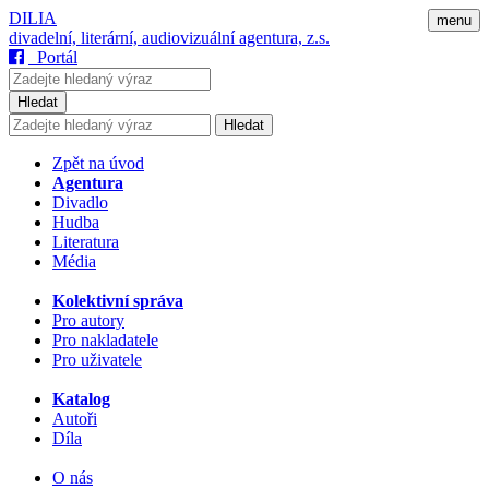
DILIA
menu
divadelní, literární, audiovizuální agentura, z.s.
Portál
Hledat
Hledat
Zpět na úvod
Agentura
Divadlo
Hudba
Literatura
Média
Kolektivní správa
Pro autory
Pro nakladatele
Pro uživatele
Katalog
Autoři
Díla
O nás