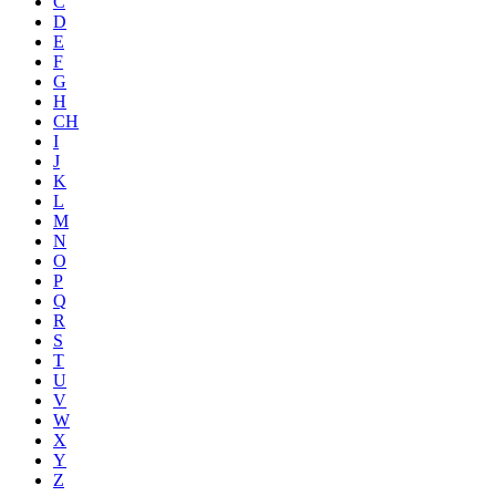
C
D
E
F
G
H
CH
I
J
K
L
M
N
O
P
Q
R
S
T
U
V
W
X
Y
Z