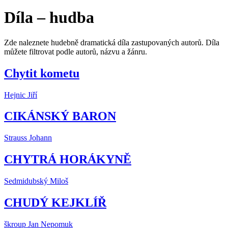
Díla – hudba
Zde naleznete hudebně dramatická díla zastupovaných autorů. Díla
můžete filtrovat podle autorů, názvu a žánru.
Chytit kometu
Hejnic Jiří
CIKÁNSKÝ BARON
Strauss Johann
CHYTRÁ HORÁKYNĚ
Sedmidubský Miloš
CHUDÝ KEJKLÍŘ
škroup Jan Nepomuk