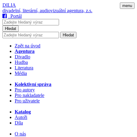
DILIA
menu
divadelní, literární, audiovizuální agentura, z.s.
Portál
Hledat
Hledat
Zpět na úvod
Agentura
Divadlo
Hudba
Literatura
Média
Kolektivní správa
Pro autory
Pro nakladatele
Pro uživatele
Katalog
Autoři
Díla
O nás