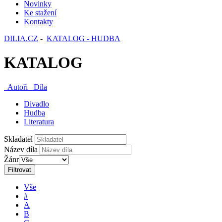
Novinky
Ke stažení
Kontakty
DILIA.CZ
-
KATALOG - HUDBA
KATALOG
Autoři
Díla
Divadlo
Hudba
Literatura
Skladatel
Název díla
Žánr
Filtrovat
Vše
#
A
B