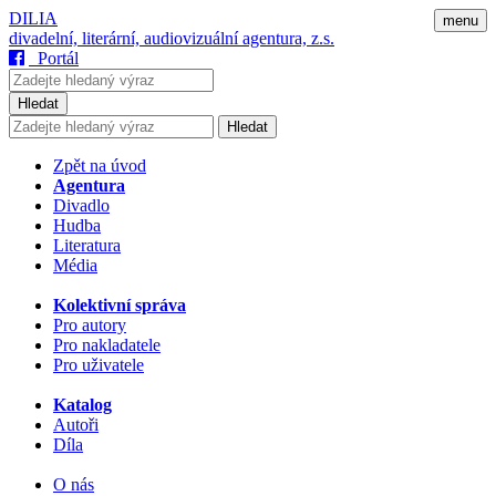
DILIA
menu
divadelní, literární, audiovizuální agentura, z.s.
Portál
Hledat
Hledat
Zpět na úvod
Agentura
Divadlo
Hudba
Literatura
Média
Kolektivní správa
Pro autory
Pro nakladatele
Pro uživatele
Katalog
Autoři
Díla
O nás