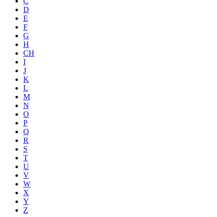
C
D
E
F
G
H
CH
I
J
K
L
M
N
O
P
Q
R
S
T
U
V
W
X
Y
Z