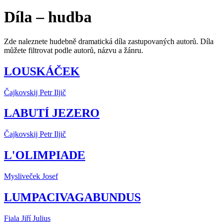
Díla – hudba
Zde naleznete hudebně dramatická díla zastupovaných autorů. Díla
můžete filtrovat podle autorů, názvu a žánru.
LOUSKÁČEK
Čajkovskij Petr Iljič
LABUTÍ JEZERO
Čajkovskij Petr Iljič
L'OLIMPIADE
Mysliveček Josef
LUMPACIVAGABUNDUS
Fiala Jiří Julius