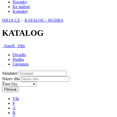
Novinky
Ke stažení
Kontakty
DILIA.CZ
-
KATALOG - HUDBA
KATALOG
Autoři
Díla
Divadlo
Hudba
Literatura
Skladatel
Název díla
Žánr
Filtrovat
Vše
#
A
B