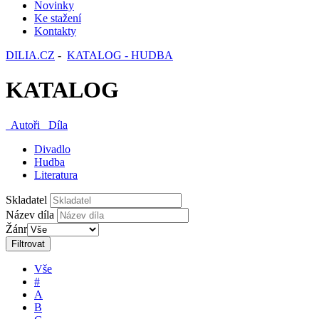
Novinky
Ke stažení
Kontakty
DILIA.CZ
-
KATALOG - HUDBA
KATALOG
Autoři
Díla
Divadlo
Hudba
Literatura
Skladatel
Název díla
Žánr
Filtrovat
Vše
#
A
B