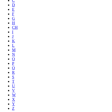
C
D
E
F
G
H
CH
I
J
K
L
M
N
O
P
Q
R
S
T
U
V
W
X
Y
Z