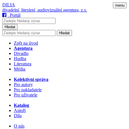
DILIA
menu
divadelní, literární, audiovizuální agentura, z.s.
Portál
Hledat
Hledat
Zpět na úvod
Agentura
Divadlo
Hudba
Literatura
Média
Kolektivní správa
Pro autory
Pro nakladatele
Pro uživatele
Katalog
Autoři
Díla
O nás