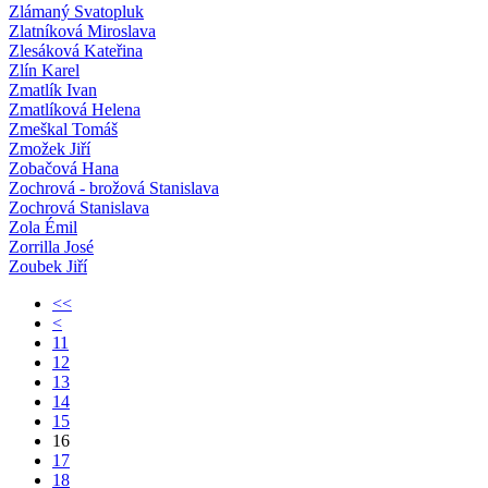
Zlámaný Svatopluk
Zlatníková Miroslava
Zlesáková Kateřina
Zlín Karel
Zmatlík Ivan
Zmatlíková Helena
Zmeškal Tomáš
Zmožek Jiří
Zobačová Hana
Zochrová - brožová Stanislava
Zochrová Stanislava
Zola Émil
Zorrilla José
Zoubek Jiří
<<
<
11
12
13
14
15
16
17
18