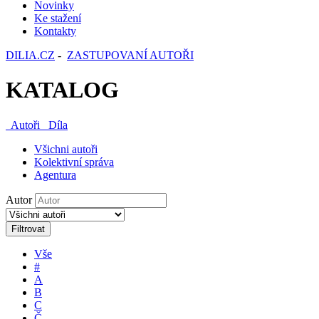
Novinky
Ke stažení
Kontakty
DILIA.CZ
-
ZASTUPOVANÍ AUTOŘI
KATALOG
Autoři
Díla
Všichni autoři
Kolektivní správa
Agentura
Autor
Filtrovat
Vše
#
A
B
C
Č