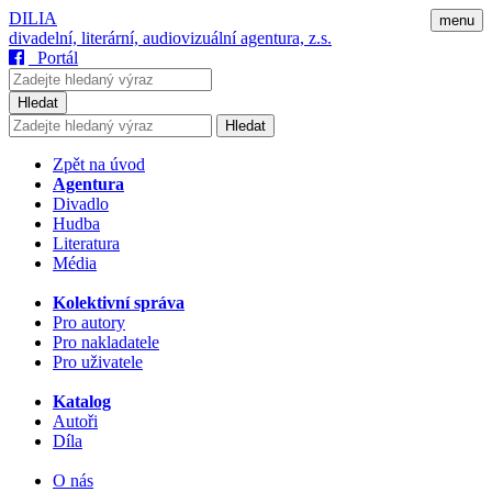
DILIA
menu
divadelní, literární, audiovizuální agentura, z.s.
Portál
Hledat
Hledat
Zpět na úvod
Agentura
Divadlo
Hudba
Literatura
Média
Kolektivní správa
Pro autory
Pro nakladatele
Pro uživatele
Katalog
Autoři
Díla
O nás