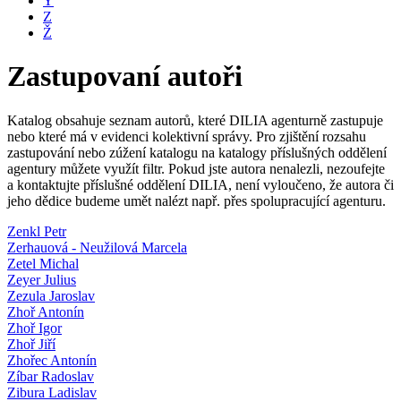
Y
Z
Ž
Zastupovaní autoři
Katalog obsahuje seznam autorů, které DILIA agenturně zastupuje
nebo které má v evidenci kolektivní správy. Pro zjištění rozsahu
zastupování nebo zúžení katalogu na katalogy příslušných oddělení
agentury můžete využít filtr. Pokud jste autora nenalezli, nezoufejte
a kontaktujte příslušné oddělení DILIA, není vyloučeno, že autora či
jeho dědice budeme umět nalézt např. přes spolupracující agenturu.
Zenkl Petr
Zerhauová - Neužilová Marcela
Zetel Michal
Zeyer Julius
Zezula Jaroslav
Zhoř Antonín
Zhoř Igor
Zhoř Jiří
Zhořec Antonín
Zíbar Radoslav
Zibura Ladislav