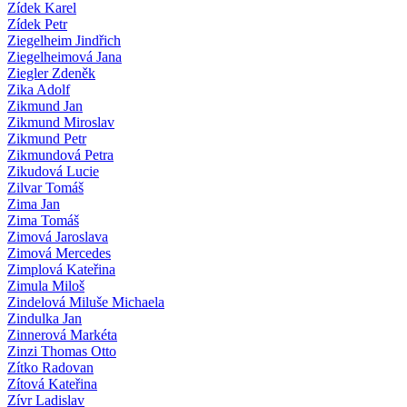
Zídek Karel
Zídek Petr
Ziegelheim Jindřich
Ziegelheimová Jana
Ziegler Zdeněk
Zika Adolf
Zikmund Jan
Zikmund Miroslav
Zikmund Petr
Zikmundová Petra
Zikudová Lucie
Zilvar Tomáš
Zima Jan
Zima Tomáš
Zimová Jaroslava
Zimová Mercedes
Zimplová Kateřina
Zimula Miloš
Zindelová Miluše Michaela
Zindulka Jan
Zinnerová Markéta
Zinzi Thomas Otto
Zítko Radovan
Zítová Kateřina
Zívr Ladislav