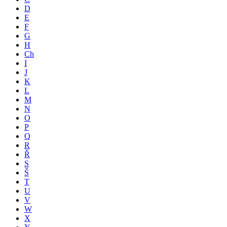
D
E
F
G
H
Ch
I
J
K
L
M
N
O
P
Q
R
Ř
S
Š
T
U
V
W
X