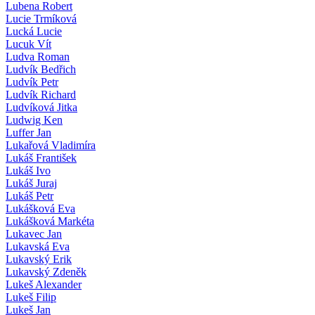
Lubena Robert
Lucie Trmíková
Lucká Lucie
Lucuk Vít
Ludva Roman
Ludvík Bedřich
Ludvík Petr
Ludvík Richard
Ludvíková Jitka
Ludwig Ken
Luffer Jan
Lukařová Vladimíra
Lukáš František
Lukáš Ivo
Lukáš Juraj
Lukáš Petr
Lukášková Eva
Lukášková Markéta
Lukavec Jan
Lukavská Eva
Lukavský Erik
Lukavský Zdeněk
Lukeš Alexander
Lukeš Filip
Lukeš Jan