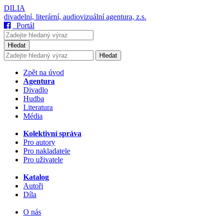
DILIA
divadelní, literární, audiovizuální agentura, z.s.
Portál
Hledat
Hledat
Zpět na úvod
Agentura
Divadlo
Hudba
Literatura
Média
Kolektivní správa
Pro autory
Pro nakladatele
Pro uživatele
Katalog
Autoři
Díla
O nás