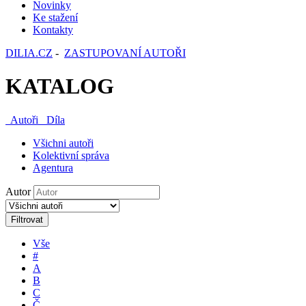
Novinky
Ke stažení
Kontakty
DILIA.CZ
-
ZASTUPOVANÍ AUTOŘI
KATALOG
Autoři
Díla
Všichni autoři
Kolektivní správa
Agentura
Autor
Filtrovat
Vše
#
A
B
C
Č