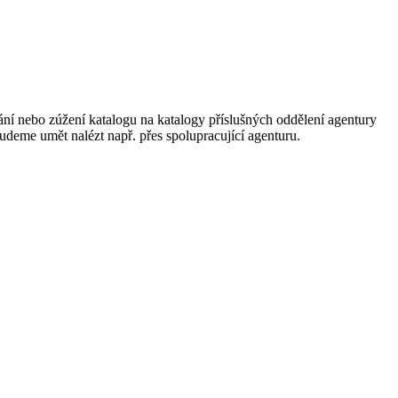
ání nebo zúžení katalogu na katalogy příslušných oddělení agentury
 budeme umět nalézt např. přes spolupracující agenturu.