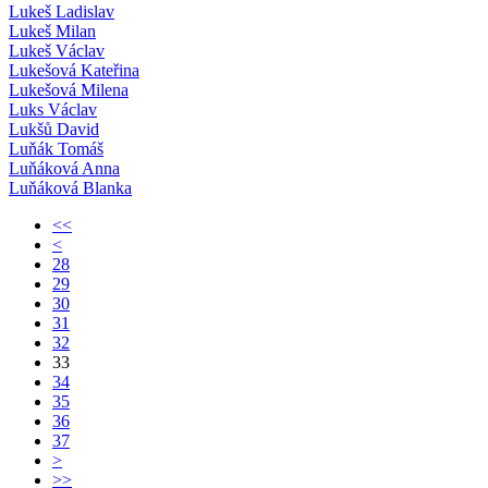
Lukeš Ladislav
Lukeš Milan
Lukeš Václav
Lukešová Kateřina
Lukešová Milena
Luks Václav
Lukšů David
Luňák Tomáš
Luňáková Anna
Luňáková Blanka
<<
<
28
29
30
31
32
33
34
35
36
37
>
>>