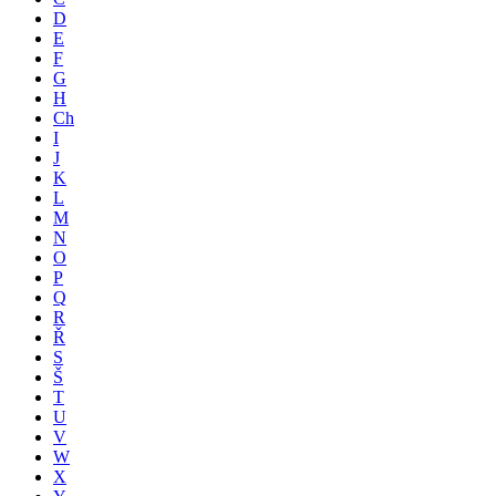
D
E
F
G
H
Ch
I
J
K
L
M
N
O
P
Q
R
Ř
S
Š
T
U
V
W
X