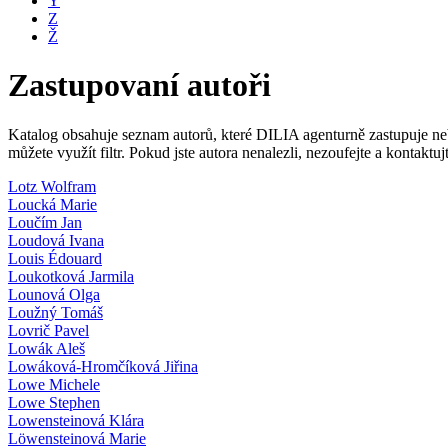
Y
Z
Ž
Zastupovaní autoři
Katalog obsahuje seznam autorů, které DILIA agenturně zastupuje nebo
můžete využít filtr. Pokud jste autora nenalezli, nezoufejte a kontakt
Lotz Wolfram
Loucká Marie
Loučím Jan
Loudová Ivana
Louis Édouard
Loukotková Jarmila
Lounová Olga
Loužný Tomáš
Lovrič Pavel
Lowák Aleš
Lowáková-Hromčíková Jiřina
Lowe Michele
Lowe Stephen
Lowensteinová Klára
Löwensteinová Marie