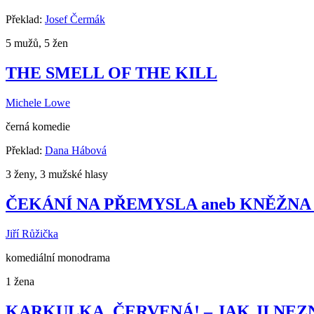
Překlad:
Josef Čermák
5 mužů, 5 žen
THE SMELL OF THE KILL
Michele Lowe
černá komedie
Překlad:
Dana Hábová
3 ženy, 3 mužské hlasy
ČEKÁNÍ NA PŘEMYSLA aneb KNĚŽNA
Jiří Růžička
komediální monodrama
1 žena
KARKULKA. ČERVENÁ! – JAK JI NE