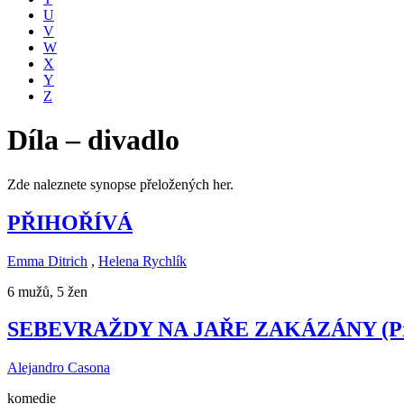
U
V
W
X
Y
Z
Díla – divadlo
Zde naleznete synopse přeložených her.
PŘIHOŘÍVÁ
Emma Ditrich
,
Helena Rychlík
6 mužů, 5 žen
SEBEVRAŽDY NA JAŘE ZAKÁZÁNY (Prohib
Alejandro Casona
komedie