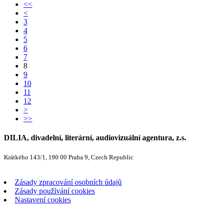
<<
<
3
4
5
6
7
8
9
10
11
12
>
>>
DILIA, divadelní, literární, audiovizuální agentura, z.s.
Krátkého 143/1, 190 00 Praha 9, Czech Republic
Zásady zpracování osobních údajů
Zásady používání cookies
Nastavení cookies