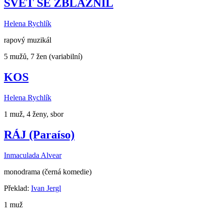
SVĚT SE ZBLÁZNIL
Helena Rychlík
rapový muzikál
5 mužů, 7 žen (variabilní)
KOS
Helena Rychlík
1 muž, 4 ženy, sbor
RÁJ (Paraíso)
Inmaculada Alvear
monodrama (černá komedie)
Překlad:
Ivan Jergl
1 muž