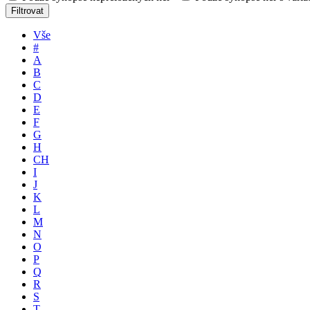
Filtrovat
Vše
#
A
B
C
D
E
F
G
H
CH
I
J
K
L
M
N
O
P
Q
R
S
T