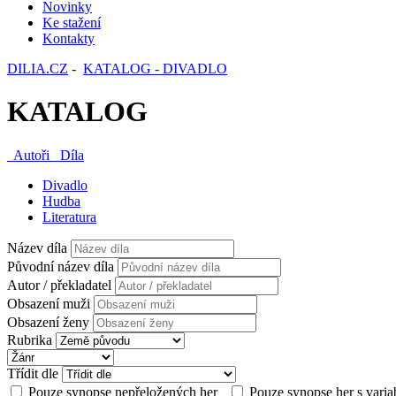
Novinky
Ke stažení
Kontakty
DILIA.CZ
-
KATALOG - DIVADLO
KATALOG
Autoři
Díla
Divadlo
Hudba
Literatura
Název díla
Původní název díla
Autor / překladatel
Obsazení muži
Obsazení ženy
Rubrika
Třídit dle
Pouze synopse nepřeložených her
Pouze synopse her s varia