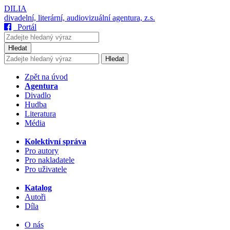
DILIA
divadelní, literární, audiovizuální agentura, z.s.
Portál
Hledat
Hledat
Zpět na úvod
Agentura
Divadlo
Hudba
Literatura
Média
Kolektivní správa
Pro autory
Pro nakladatele
Pro uživatele
Katalog
Autoři
Díla
O nás