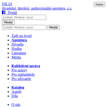
DILIA
menu
divadelní, literární, audiovizuální agentura, z.s.
Portál
Hledat
Hledat
Zpět na úvod
Agentura
Divadlo
Hudba
Literatura
Média
Kolektivní správa
Pro autory
Pro nakladatele
Pro uživatele
Katalog
Autoři
Díla
O nás