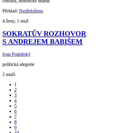
činohra, historické drama
Překlad:
Nepřeloženo
4 ženy, 1 muž
SOKRATŮV ROZHOVOR
S ANDREJEM BABIŠEM
Ivan Podobský
politická alegorie
2 muži
1
2
3
4
5
6
7
8
9
10