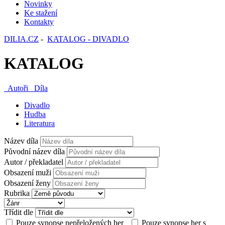
Novinky
Ke stažení
Kontakty
DILIA.CZ
-
KATALOG - DIVADLO
KATALOG
Autoři
Díla
Divadlo
Hudba
Literatura
Název díla
Původní název díla
Autor / překladatel
Obsazení muži
Obsazení ženy
Rubrika
Třídit dle
Pouze synopse nepřeložených her
Pouze synopse her s