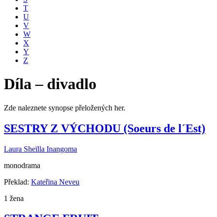
T
U
V
W
X
Y
Z
Díla – divadlo
Zde naleznete synopse přeložených her.
SESTRY Z VÝCHODU (Soeurs de l´Est)
Laura Sheïlla Inangoma
monodrama
Překlad:
Kateřina Neveu
1 žena