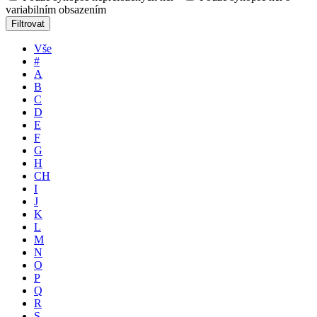
variabilním obsazením
Filtrovat
Vše
#
A
B
C
D
E
F
G
H
CH
I
J
K
L
M
N
O
P
Q
R
S