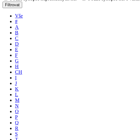
Filtrovat
Vše
#
A
B
C
D
E
F
G
H
CH
I
J
K
L
M
N
O
P
Q
R
S
T