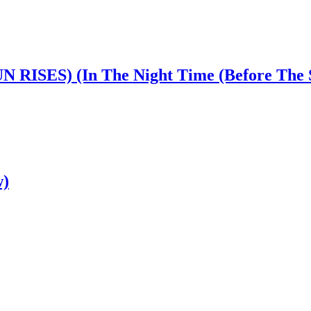
SES) (In The Night Time (Before The S
w)