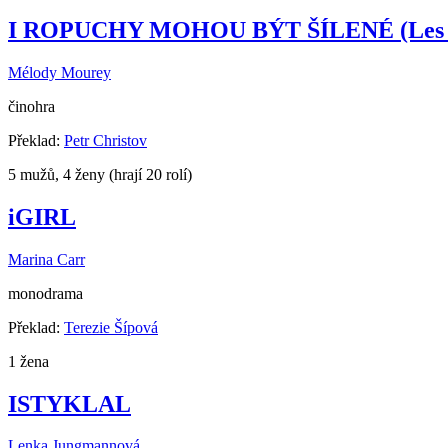
I ROPUCHY MOHOU BÝT ŠÍLENÉ (Les cr
Mélody Mourey
činohra
Překlad:
Petr Christov
5 mužů, 4 ženy (hrají 20 rolí)
iGIRL
Marina Carr
monodrama
Překlad:
Terezie Šípová
1 žena
ISTYKLAL
Lenka Jungmannová