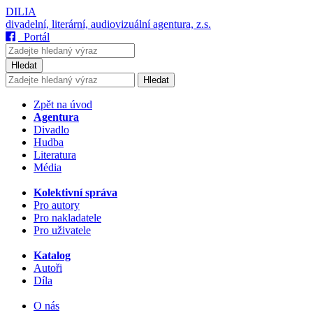
DILIA
divadelní, literární, audiovizuální agentura, z.s.
Portál
Hledat
Hledat
Zpět na úvod
Agentura
Divadlo
Hudba
Literatura
Média
Kolektivní správa
Pro autory
Pro nakladatele
Pro uživatele
Katalog
Autoři
Díla
O nás