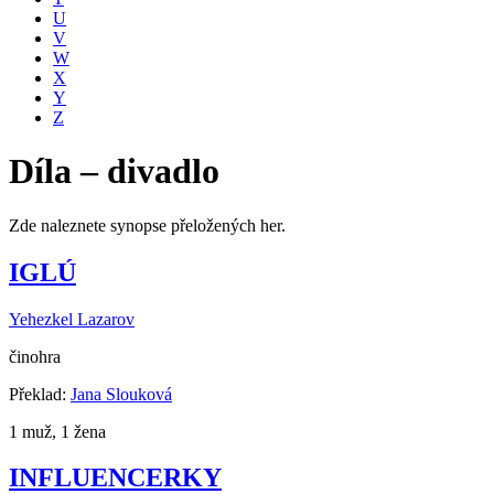
U
V
W
X
Y
Z
Díla – divadlo
Zde naleznete synopse přeložených her.
IGLÚ
Yehezkel Lazarov
činohra
Překlad:
Jana Slouková
1 muž, 1 žena
INFLUENCERKY