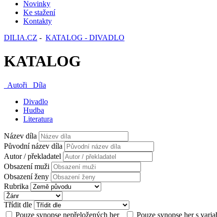
Novinky
Ke stažení
Kontakty
DILIA.CZ
-
KATALOG - DIVADLO
KATALOG
Autoři
Díla
Divadlo
Hudba
Literatura
Název díla
Původní název díla
Autor / překladatel
Obsazení muži
Obsazení ženy
Rubrika
Třídit dle
Pouze synopse nepřeložených her
Pouze synopse her s varia