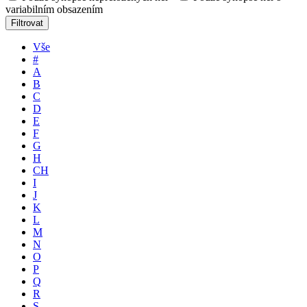
variabilním obsazením
Filtrovat
Vše
#
A
B
C
D
E
F
G
H
CH
I
J
K
L
M
N
O
P
Q
R
S