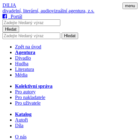
DILIA
menu
divadelní, literární, audiovizuální agentura, z.s.
Portál
Hledat
Hledat
Zpět na úvod
Agentura
Divadlo
Hudba
Literatura
Média
Kolektivní správa
Pro autory
Pro nakladatele
Pro uživatele
Katalog
Autoři
Díla
O nás