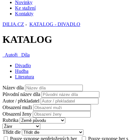
Novinky
Ke stažení
Kontakty
DILIA.CZ
-
KATALOG - DIVADLO
KATALOG
Autoři
Díla
Divadlo
Hudba
Literatura
Název díla
Původní název díla
Autor / překladatel
Obsazení muži
Obsazení ženy
Rubrika
Třídit dle
Pouze synopse nepřeložených her
Pouze synopse her s