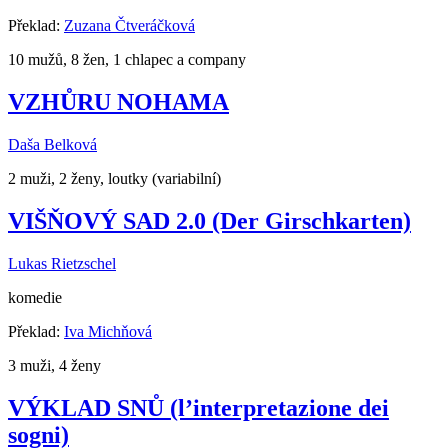
Překlad:
Zuzana Čtveráčková
10 mužů, 8 žen, 1 chlapec a company
VZHŮRU NOHAMA
Daša Belková
2 muži, 2 ženy, loutky (variabilní)
VIŠŇOVÝ SAD 2.0 (Der Girschkarten)
Lukas Rietzschel
komedie
Překlad:
Iva Michňová
3 muži, 4 ženy
VÝKLAD SNŮ (l’interpretazione dei
sogni)