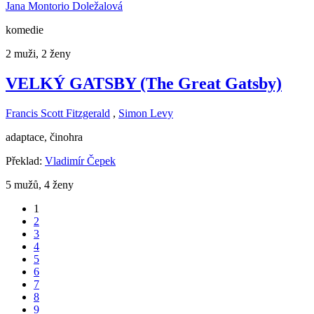
Jana Montorio Doležalová
komedie
2 muži, 2 ženy
VELKÝ GATSBY (The Great Gatsby)
Francis Scott Fitzgerald
,
Simon Levy
adaptace, činohra
Překlad:
Vladimír Čepek
5 mužů, 4 ženy
1
2
3
4
5
6
7
8
9