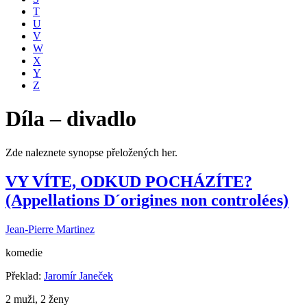
T
U
V
W
X
Y
Z
Díla – divadlo
Zde naleznete synopse přeložených her.
VY VÍTE, ODKUD POCHÁZÍTE?
(Appellations D´origines non controlées)
Jean-Pierre Martinez
komedie
Překlad:
Jaromír Janeček
2 muži, 2 ženy