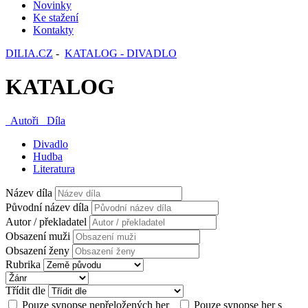
Novinky
Ke stažení
Kontakty
DILIA.CZ
-
KATALOG - DIVADLO
KATALOG
Autoři
Díla
Divadlo
Hudba
Literatura
Název díla
Původní název díla
Autor / překladatel
Obsazení muži
Obsazení ženy
Rubrika
Třídit dle
Pouze synopse nepřeložených her
Pouze synopse her s