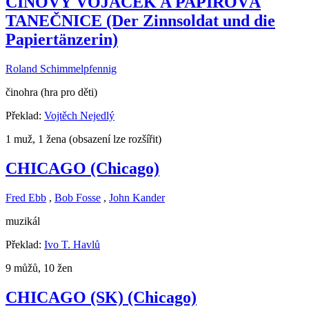
CÍNOVÝ VOJÁČEK A PAPÍROVÁ
TANEČNICE (Der Zinnsoldat und die
Papiertänzerin)
Roland Schimmelpfennig
činohra (hra pro děti)
Překlad:
Vojtěch Nejedlý
1 muž, 1 žena (obsazení lze rozšířit)
CHICAGO (Chicago)
Fred Ebb
,
Bob Fosse
,
John Kander
muzikál
Překlad:
Ivo T. Havlů
9 můžů, 10 žen
CHICAGO (SK) (Chicago)