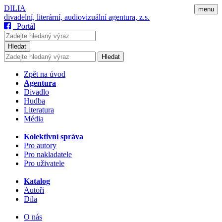
DILIA
menu
divadelní, literární, audiovizuální agentura, z.s.
Portál
Hledat
Hledat
Zpět na úvod
Agentura
Divadlo
Hudba
Literatura
Média
Kolektivní správa
Pro autory
Pro nakladatele
Pro uživatele
Katalog
Autoři
Díla
O nás