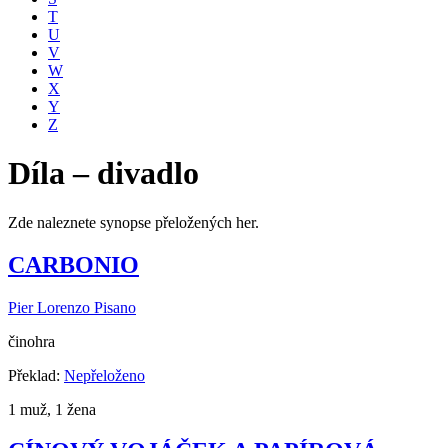
T
U
V
W
X
Y
Z
Díla – divadlo
Zde naleznete synopse přeložených her.
CARBONIO
Pier Lorenzo Pisano
činohra
Překlad:
Nepřeloženo
1 muž, 1 žena