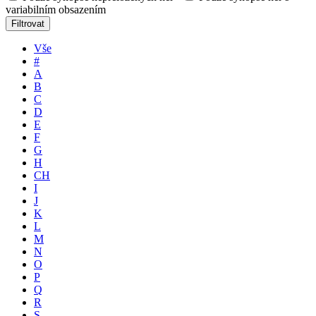
variabilním obsazením
Filtrovat
Vše
#
A
B
C
D
E
F
G
H
CH
I
J
K
L
M
N
O
P
Q
R
S