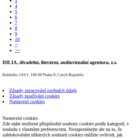
3
4
5
6
7
8
9
10
>
>>
DILIA, divadelní, literární, audiovizuální agentura, z.s.
Krátkého 143/1, 190 00 Praha 9, Czech Republic
Zásady zpracování osobních údajů
Zásady používání cookies
Nastavení cookies
Nastavení cookies
Zde máte možnost přizpůsobit soubory cookies podle kategorií, v
souladu s vlastními preferencemi. Nezapomínejte ale na to, že
zablokováním některých souborů cookies můžete ovlivnit, jak