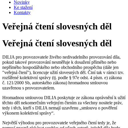
Novinky
Ke stažení
Kontakty
Veřejná čtení slovesných děl
Veřejná čtení slovesných děl
DILIA pro provozovatele živého nedivadelního provozování díla,
pokud takové provozování nesměřuje k dosažení přímého nebo
nepřímého hospodářského nebo obchodního prospěchu (dále jen
"veřejná čtení"), licencuje užití slovesných děl. Činí tak v rámci tzv.
rozšířené kolektivní správy (tj. podle § 97e odst. 4 písm. e) zákona
č. 121/2000 Sb, autorského zákona) hromadnou smlouvou
uzavřenou s provozovatelem.
Hromadnou smlouvou DILIA poskytuje ze zákona oprávnění k užití
těchto děl nekomerčním veřejným čtením za všechny nositele práv,
tedy i těch, kteří s DILIA nemají uzavřenu „smlouvu o pověření
výkonem kolektivní správy“.
Největší výhodou pro provozovatele veřejného čtení tedy je, že
nemusí pracně získávat souhlas od všech autorů, jejichž díla bude