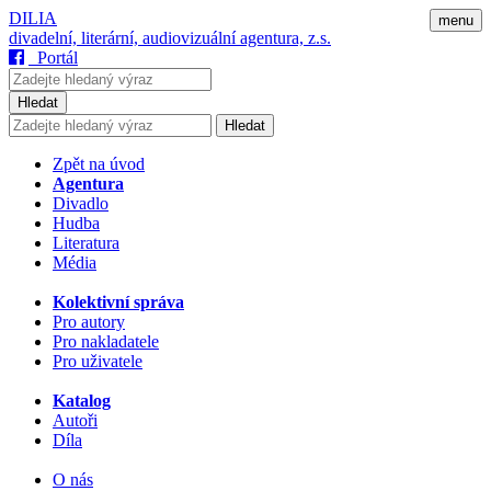
DILIA
menu
divadelní, literární, audiovizuální agentura, z.s.
Portál
Hledat
Hledat
Zpět na úvod
Agentura
Divadlo
Hudba
Literatura
Média
Kolektivní správa
Pro autory
Pro nakladatele
Pro uživatele
Katalog
Autoři
Díla
O nás