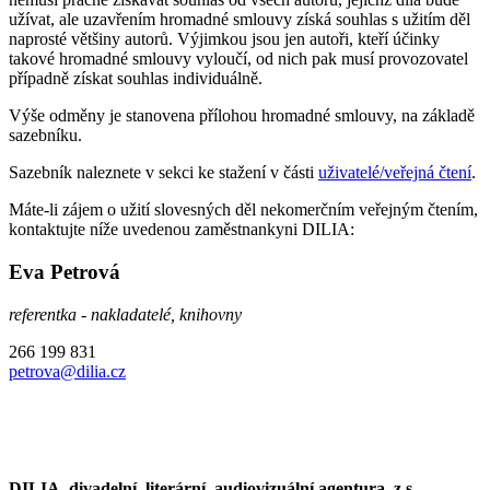
užívat, ale uzavřením hromadné smlouvy získá souhlas s užitím děl
naprosté většiny autorů. Výjimkou jsou jen autoři, kteří účinky
takové hromadné smlouvy vyloučí, od nich pak musí provozovatel
případně získat souhlas individuálně.
Výše odměny je stanovena přílohou hromadné smlouvy, na základě
sazebníku.
Sazebník naleznete v sekci ke stažení v části
uživatelé/veřejná čtení
.
Máte-li zájem o užití slovesných děl nekomerčním veřejným čtením,
kontaktujte níže uvedenou zaměstnankyni DILIA:
Eva Petrová
referentka - nakladatelé, knihovny
266 199 831
petrova@dilia.cz
DILIA, divadelní, literární, audiovizuální agentura, z.s.