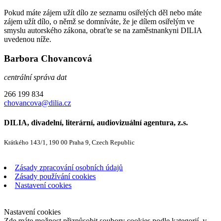
Pokud máte zájem užít dílo ze seznamu osiřelých děl nebo máte
zájem užít dílo, o němž se domníváte, že je dílem osiřelým ve
smyslu autorského zákona, obraťte se na zaměstnankyni DILIA
uvedenou níže.
Barbora Chovancová
centrální správa dat
266 199 834
chovancova@dilia.cz
DILIA, divadelní, literární, audiovizuální agentura, z.s.
Krátkého 143/1, 190 00 Praha 9, Czech Republic
Zásady zpracování osobních údajů
Zásady používání cookies
Nastavení cookies
Nastavení cookies
Zde máte možnost přizpůsobit soubory cookies podle kategorií, v