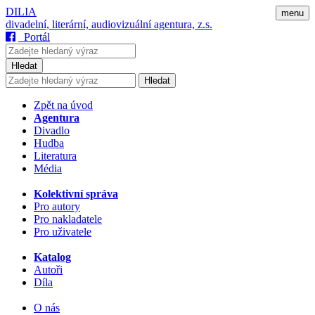
DILIA
menu
divadelní, literární, audiovizuální agentura, z.s.
Portál
Hledat
Hledat
Zpět na úvod
Agentura
Divadlo
Hudba
Literatura
Média
Kolektivní správa
Pro autory
Pro nakladatele
Pro uživatele
Katalog
Autoři
Díla
O nás