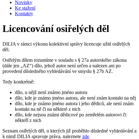
Novinky
Ke stažení
Kontakty
Licencování osiřelých děl
DILIA v rámci výkonu kolektivní správy licencuje užití osiřelých
děl.
Osiřelým dílem rozumíme v souladu s § 27a autorského zákona
(dále jen „AZ“) dílo, jehož autor není určen a nalezen ani po
provedení důsledného vyhledávání ve smyslu § 27b AZ.
Tedy konkrétně:
dílo, u nějž není známo jméno autora
dílo, kde je známo jméno autora, ale není znám kontakt na něj
dílo, kde je známo jméno autora i jeho dědiců, ale není znám
kontakt na ně či na některé z nich
dílo, kde nejsou známi dědicové po zemřelém autorovi či
někteří z nich
Seznam osiřelých děl, u kterých již proběhlo důsledné vyhledávání a
k nimž DILIA spravuje práva, naleznete
zde
.