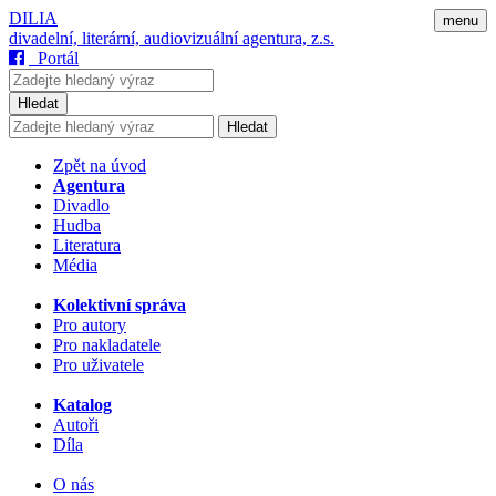
DILIA
menu
divadelní, literární, audiovizuální agentura, z.s.
Portál
Hledat
Hledat
Zpět na úvod
Agentura
Divadlo
Hudba
Literatura
Média
Kolektivní správa
Pro autory
Pro nakladatele
Pro uživatele
Katalog
Autoři
Díla
O nás