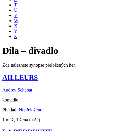
T
U
V
W
X
Y
Z
Díla – divadlo
Zde naleznete synopse přeložených her.
AILLEURS
Audrey Schebat
komedie
Překlad:
Nepřeloženo
1 muž, 1 žena (a AI)