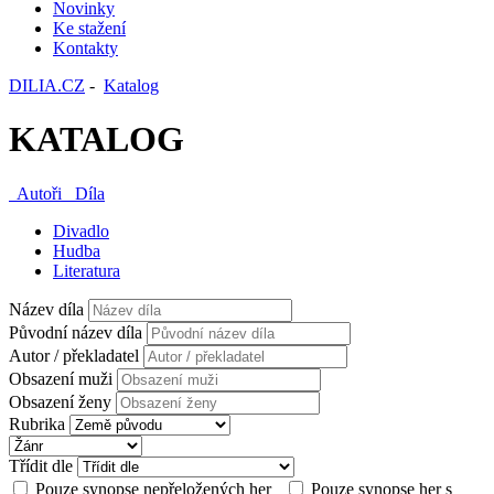
Novinky
Ke stažení
Kontakty
DILIA.CZ
-
Katalog
KATALOG
Autoři
Díla
Divadlo
Hudba
Literatura
Název díla
Původní název díla
Autor / překladatel
Obsazení muži
Obsazení ženy
Rubrika
Třídit dle
Pouze synopse nepřeložených her
Pouze synopse her s