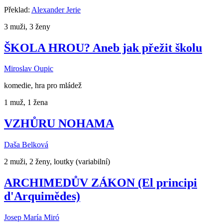
Překlad:
Alexander Jerie
3 muži, 3 ženy
ŠKOLA HROU? Aneb jak přežit školu
Miroslav Oupic
komedie, hra pro mládež
1 muž, 1 žena
VZHŮRU NOHAMA
Daša Belková
2 muži, 2 ženy, loutky (variabilní)
ARCHIMEDŮV ZÁKON (El principi
d'Arquimědes)
Josep María Miró