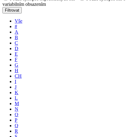
variabilním obsazením
Filtrovat
Vše
#
A
B
C
D
E
F
G
H
CH
I
J
K
L
M
N
O
P
Q
R
S