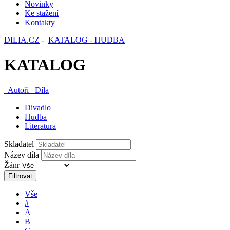
Novinky
Ke stažení
Kontakty
DILIA.CZ
-
KATALOG - HUDBA
KATALOG
Autoři
Díla
Divadlo
Hudba
Literatura
Skladatel
Název díla
Žánr
Filtrovat
Vše
#
A
B