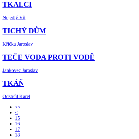
TKALCI
Nejedlý Vít
TICHÝ DŮM
Křička Jaroslav
TEČE VODA PROTI VODĚ
Jankovec Jaroslav
TKÁŇ
Odstrčil Karel
<<
<
15
16
17
18