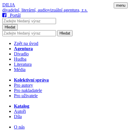
DILIA
menu
divadelní, literární, audiovizuální agentura, z.s.
Portál
Hledat
Hledat
Zpět na úvod
Agentura
Divadlo
Hudba
Literatura
Média
Kolektivní správa
Pro autory
Pro nakladatele
Pro uživatele
Katalog
Autoři
Díla
O nás