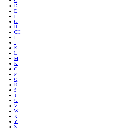
C
D
E
F
G
H
CH
I
J
K
L
M
N
O
P
Q
R
S
T
U
V
W
X
Y
Z