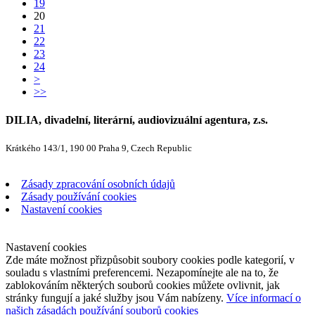
19
20
21
22
23
24
>
>>
DILIA, divadelní, literární, audiovizuální agentura, z.s.
Krátkého 143/1, 190 00 Praha 9, Czech Republic
Zásady zpracování osobních údajů
Zásady používání cookies
Nastavení cookies
Nastavení cookies
Zde máte možnost přizpůsobit soubory cookies podle kategorií, v
souladu s vlastními preferencemi. Nezapomínejte ale na to, že
zablokováním některých souborů cookies můžete ovlivnit, jak
stránky fungují a jaké služby jsou Vám nabízeny.
Více informací o
našich zásadách používání souborů cookies