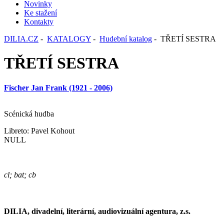
Novinky
Ke stažení
Kontakty
DILIA.CZ
-
KATALOGY
-
Hudební katalog
- TŘETÍ SESTRA
TŘETÍ SESTRA
Fischer Jan Frank (1921 - 2006)
Scénická hudba
Libreto: Pavel Kohout
NULL
cl; bat; cb
DILIA, divadelní, literární, audiovizuální agentura, z.s.