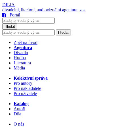
DILIA
divadelní, literární, audiovizuální agentura, z.s.
Portál
Hledat
Hledat
Zpět na úvod
Agentura
Divadlo
Hudba
Literatura
Média
Kolektivní správa
Pro autory
Pro nakladatele
Pro uživatele
Katalog
Autoři
Díla
O nás