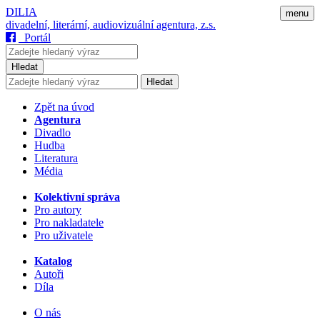
DILIA
menu
divadelní, literární, audiovizuální agentura, z.s.
Portál
Hledat
Hledat
Zpět na úvod
Agentura
Divadlo
Hudba
Literatura
Média
Kolektivní správa
Pro autory
Pro nakladatele
Pro uživatele
Katalog
Autoři
Díla
O nás