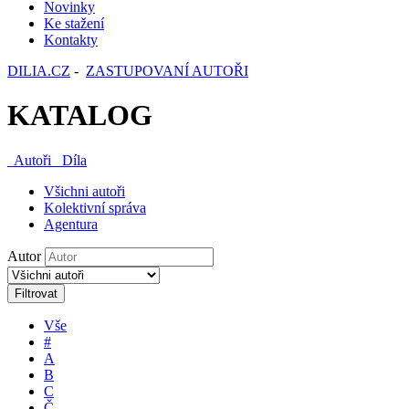
Novinky
Ke stažení
Kontakty
DILIA.CZ
-
ZASTUPOVANÍ AUTOŘI
KATALOG
Autoři
Díla
Všichni autoři
Kolektivní správa
Agentura
Autor
Filtrovat
Vše
#
A
B
C
Č