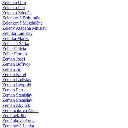
Zelenka Otto
Zelenka Petr
Zelenka Zdeněk
Zelenková Bohumila
Zelenková Magdaléna
Zelený Atapana Mnislav
Zelinka Ladislav
Zelinka Marek
Zelinská Šárka
Zeller Felicia
Zeller Florian
Zeman Josef
Zeman Bořivoj
Zeman Jiří
Zeman Karel
Zeman Ladislav
Zeman Leopold
Zeman Petr
Zeman Stanislav
Zeman Stanislav
Zeman Zbyněk
Zemančíková Alena
Zemánek Jiří
Zemánková Aneta
Zemanová Lenka