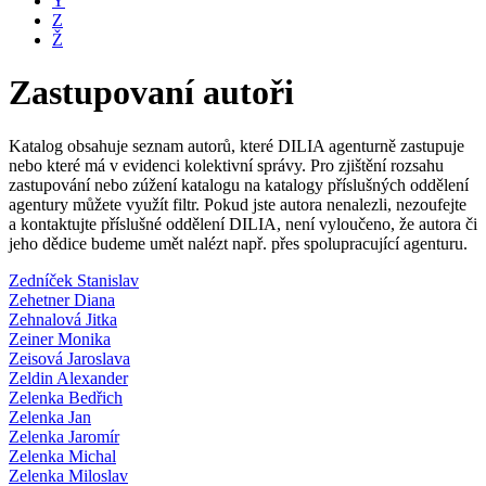
Y
Z
Ž
Zastupovaní autoři
Katalog obsahuje seznam autorů, které DILIA agenturně zastupuje
nebo které má v evidenci kolektivní správy. Pro zjištění rozsahu
zastupování nebo zúžení katalogu na katalogy příslušných oddělení
agentury můžete využít filtr. Pokud jste autora nenalezli, nezoufejte
a kontaktujte příslušné oddělení DILIA, není vyloučeno, že autora či
jeho dědice budeme umět nalézt např. přes spolupracující agenturu.
Zedníček Stanislav
Zehetner Diana
Zehnalová Jitka
Zeiner Monika
Zeisová Jaroslava
Zeldin Alexander
Zelenka Bedřich
Zelenka Jan
Zelenka Jaromír
Zelenka Michal
Zelenka Miloslav