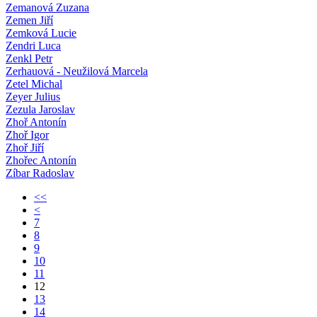
Zemanová Zuzana
Zemen Jiří
Zemková Lucie
Zendri Luca
Zenkl Petr
Zerhauová - Neužilová Marcela
Zetel Michal
Zeyer Julius
Zezula Jaroslav
Zhoř Antonín
Zhoř Igor
Zhoř Jiří
Zhořec Antonín
Zíbar Radoslav
<<
<
7
8
9
10
11
12
13
14