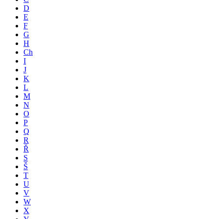
D
E
F
G
H
Ch
I
J
K
L
M
N
O
P
Q
R
Ř
S
Š
T
U
V
W
X