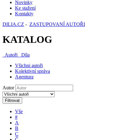
Novinky
Ke stažení
Kontakty
DILIA.CZ
-
ZASTUPOVANÍ AUTOŘI
KATALOG
Autoři
Díla
Všichni autoři
Kolektivní správa
Agentura
Autor
Filtrovat
Vše
#
A
B
C
Č