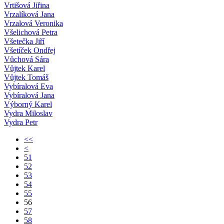
Vrtišová Jiřina
Vrzalíková Jana
Vrzalová Veronika
Všelichová Petra
Všetečka Jiří
Všetíček Ondřej
Vůchová Sára
Vůjtek Karel
Vůjtek Tomáš
Vybíralová Eva
Vybíralová Jana
Výborný Karel
Vydra Miloslav
Vydra Petr
<<
<
51
52
53
54
55
56
57
58