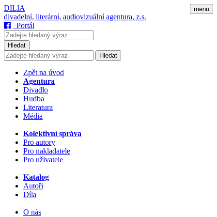
DILIA
menu
divadelní, literární, audiovizuální agentura, z.s.
Portál
Hledat
Hledat
Zpět na úvod
Agentura
Divadlo
Hudba
Literatura
Média
Kolektivní správa
Pro autory
Pro nakladatele
Pro uživatele
Katalog
Autoři
Díla
O nás