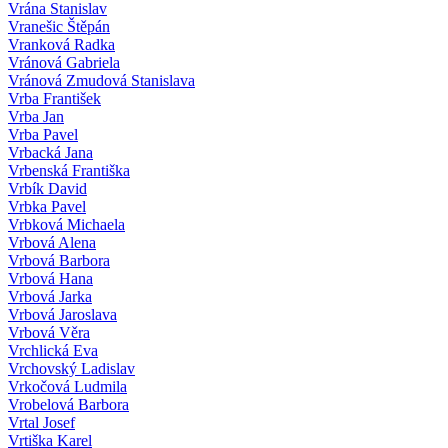
Vrána Stanislav
Vranešic Štěpán
Vranková Radka
Vránová Gabriela
Vránová Zmudová Stanislava
Vrba František
Vrba Jan
Vrba Pavel
Vrbacká Jana
Vrbenská Františka
Vrbík David
Vrbka Pavel
Vrbková Michaela
Vrbová Alena
Vrbová Barbora
Vrbová Hana
Vrbová Jarka
Vrbová Jaroslava
Vrbová Věra
Vrchlická Eva
Vrchovský Ladislav
Vrkočová Ludmila
Vrobelová Barbora
Vrtal Josef
Vrtiška Karel