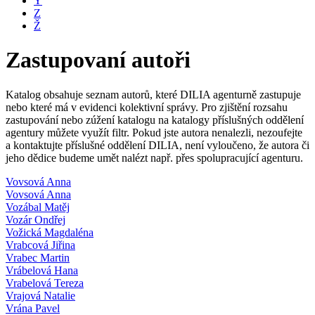
Y
Z
Ž
Zastupovaní autoři
Katalog obsahuje seznam autorů, které DILIA agenturně zastupuje
nebo které má v evidenci kolektivní správy. Pro zjištění rozsahu
zastupování nebo zúžení katalogu na katalogy příslušných oddělení
agentury můžete využít filtr. Pokud jste autora nenalezli, nezoufejte
a kontaktujte příslušné oddělení DILIA, není vyloučeno, že autora či
jeho dědice budeme umět nalézt např. přes spolupracující agenturu.
Vovsová Anna
Vovsová Anna
Vozábal Matěj
Vozár Ondřej
Vožická Magdaléna
Vrabcová Jiřina
Vrabec Martin
Vrábelová Hana
Vrabelová Tereza
Vrajová Natalie
Vrána Pavel