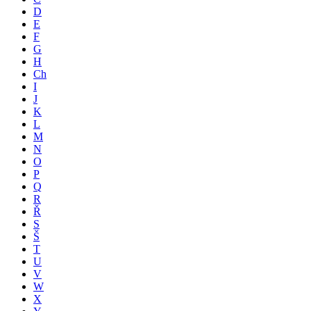
D
E
F
G
H
Ch
I
J
K
L
M
N
O
P
Q
R
Ř
S
Š
T
U
V
W
X