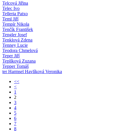
Telcová Jiřina
Telec Ivo
Telleria Patxo
Teml Jiří
Tempír Nikola
Tenčík František
Tengler Josef
Tenklová Zdena
Tenney Lucie
Teodora Chmelová
Teper Jiří
Teplíková Zuzana
Tepper Tomáš
ter Harmsel Havlíková Veronika
<<
<
1
2
3
4
5
6
7
8