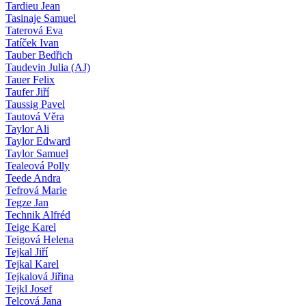
Tardieu Jean
Tasinaje Samuel
Taterová Eva
Tatíček Ivan
Tauber Bedřich
Taudevin Julia (AJ)
Tauer Felix
Taufer Jiří
Taussig Pavel
Tautová Věra
Taylor Ali
Taylor Edward
Taylor Samuel
Tealeová Polly
Teede Andra
Tefrová Marie
Tegze Jan
Technik Alfréd
Teige Karel
Teigová Helena
Tejkal Jiří
Tejkal Karel
Tejkalová Jiřina
Tejkl Josef
Telcová Jana