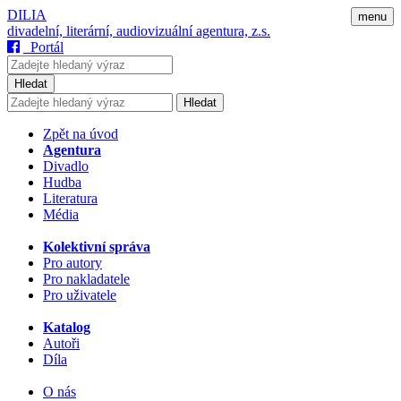
DILIA
menu
divadelní, literární, audiovizuální agentura, z.s.
Portál
Hledat
Hledat
Zpět na úvod
Agentura
Divadlo
Hudba
Literatura
Média
Kolektivní správa
Pro autory
Pro nakladatele
Pro uživatele
Katalog
Autoři
Díla
O nás