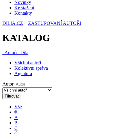
Novinky
Ke stažení
Kontakty
DILIA.CZ
-
ZASTUPOVANÍ AUTOŘI
KATALOG
Autoři
Díla
Všichni autoři
Kolektivní správa
Agentura
Autor
Filtrovat
Vše
#
A
B
C
Č