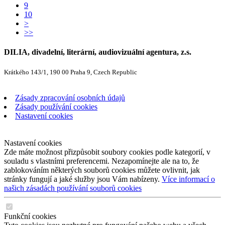
9
10
>
>>
DILIA, divadelní, literární, audiovizuální agentura, z.s.
Krátkého 143/1, 190 00 Praha 9, Czech Republic
Zásady zpracování osobních údajů
Zásady používání cookies
Nastavení cookies
Nastavení cookies
Zde máte možnost přizpůsobit soubory cookies podle kategorií, v
souladu s vlastními preferencemi. Nezapomínejte ale na to, že
zablokováním některých souborů cookies můžete ovlivnit, jak
stránky fungují a jaké služby jsou Vám nabízeny.
Více informací o
našich zásadách používání souborů cookies
Funkční cookies