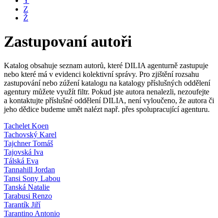
Y
Z
Ž
Zastupovaní autoři
Katalog obsahuje seznam autorů, které DILIA agenturně zastupuje
nebo které má v evidenci kolektivní správy. Pro zjištění rozsahu
zastupování nebo zúžení katalogu na katalogy příslušných oddělení
agentury můžete využít filtr. Pokud jste autora nenalezli, nezoufejte
a kontaktujte příslušné oddělení DILIA, není vyloučeno, že autora či
jeho dědice budeme umět nalézt např. přes spolupracující agenturu.
Tachelet Koen
Tachovský Karel
Tajchner Tomáš
Tajovská Iva
Tálská Eva
Tannahill Jordan
Tansi Sony Labou
Tanská Natalie
Tarabusi Renzo
Tarantík Jiří
Tarantino Antonio