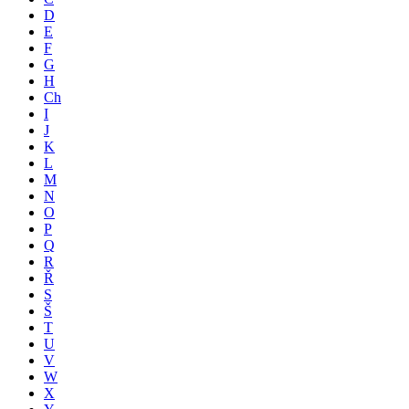
D
E
F
G
H
Ch
I
J
K
L
M
N
O
P
Q
R
Ř
S
Š
T
U
V
W
X