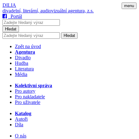
DILIA
menu
divadelní, literární, audiovizuální agentura, z.s.
Portál
Hledat
Hledat
Zpět na úvod
Agentura
Divadlo
Hudba
Literatura
Média
Kolektivní správa
Pro autory
Pro nakladatele
Pro uživatele
Katalog
Autoři
Díla
O nás