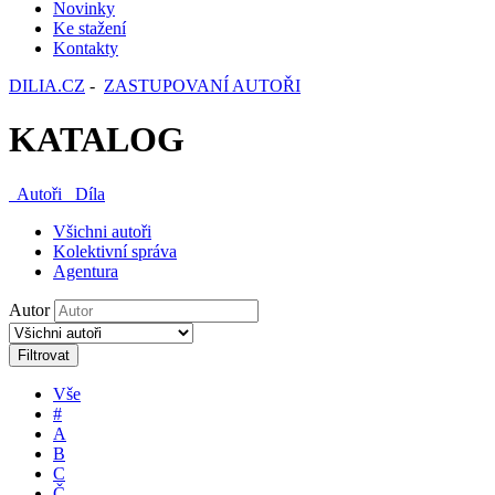
Novinky
Ke stažení
Kontakty
DILIA.CZ
-
ZASTUPOVANÍ AUTOŘI
KATALOG
Autoři
Díla
Všichni autoři
Kolektivní správa
Agentura
Autor
Filtrovat
Vše
#
A
B
C
Č