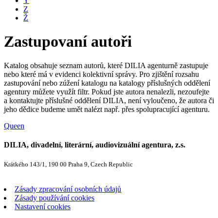
Y
Z
Ž
Zastupovaní autoři
Katalog obsahuje seznam autorů, které DILIA agenturně zastupuje
nebo které má v evidenci kolektivní správy. Pro zjištění rozsahu
zastupování nebo zúžení katalogu na katalogy příslušných oddělení
agentury můžete využít filtr. Pokud jste autora nenalezli, nezoufejte
a kontaktujte příslušné oddělení DILIA, není vyloučeno, že autora či
jeho dědice budeme umět nalézt např. přes spolupracující agenturu.
Queen
DILIA, divadelní, literární, audiovizuální agentura, z.s.
Krátkého 143/1, 190 00 Praha 9, Czech Republic
Zásady zpracování osobních údajů
Zásady používání cookies
Nastavení cookies