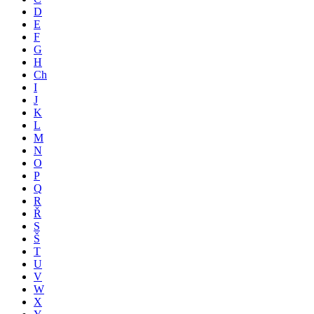
D
E
F
G
H
Ch
I
J
K
L
M
N
O
P
Q
R
Ř
S
Š
T
U
V
W
X