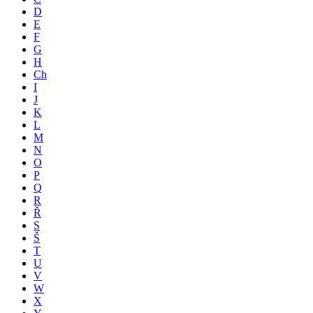
D
E
F
G
H
Ch
I
J
K
L
M
N
O
P
Q
R
Ř
S
Š
T
U
V
W
X