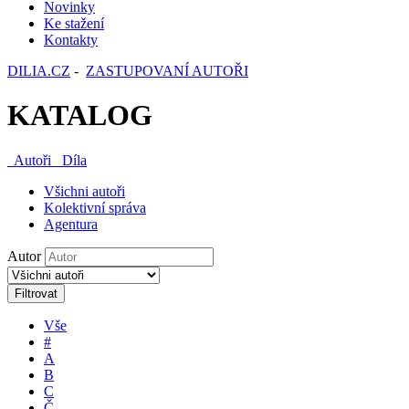
Novinky
Ke stažení
Kontakty
DILIA.CZ
-
ZASTUPOVANÍ AUTOŘI
KATALOG
Autoři
Díla
Všichni autoři
Kolektivní správa
Agentura
Autor
Filtrovat
Vše
#
A
B
C
Č