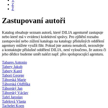
Y
Z
Ž
Zastupovaní autoři
Katalog obsahuje seznam autorů, které DILIA agenturně zastupuje
nebo které má v evidenci kolektivní správy. Pro zjištění rozsahu
zastupování nebo zúžení katalogu na katalogy příslušných oddělení
agentury můžete využít filtr. Pokud jste autora nenalezli, nezoufejte
a kontaktujte příslušné oddělení DILIA, není vyloučeno, že autora či
jeho dědice budeme umět nalézt např. přes spolupracující agenturu.
Tabares Antonio
Tabery Jakub
Tabery Karel
Tabori George
Táborská Marie
Táborská Oldřiška
Táborský Jan
Táborský Václav
Tafel Jaroslav
Tafelová Vlasta
Tachelet Koen