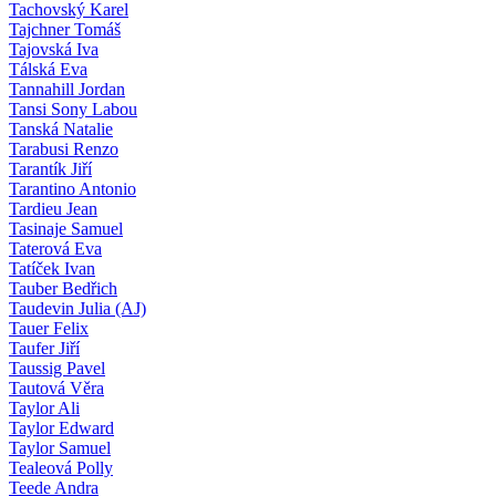
Tachovský Karel
Tajchner Tomáš
Tajovská Iva
Tálská Eva
Tannahill Jordan
Tansi Sony Labou
Tanská Natalie
Tarabusi Renzo
Tarantík Jiří
Tarantino Antonio
Tardieu Jean
Tasinaje Samuel
Taterová Eva
Tatíček Ivan
Tauber Bedřich
Taudevin Julia (AJ)
Tauer Felix
Taufer Jiří
Taussig Pavel
Tautová Věra
Taylor Ali
Taylor Edward
Taylor Samuel
Tealeová Polly
Teede Andra