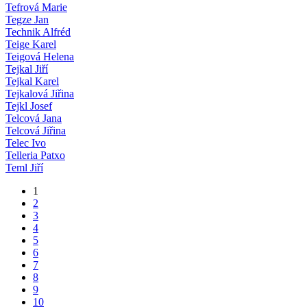
Tefrová Marie
Tegze Jan
Technik Alfréd
Teige Karel
Teigová Helena
Tejkal Jiří
Tejkal Karel
Tejkalová Jiřina
Tejkl Josef
Telcová Jana
Telcová Jiřina
Telec Ivo
Telleria Patxo
Teml Jiří
1
2
3
4
5
6
7
8
9
10