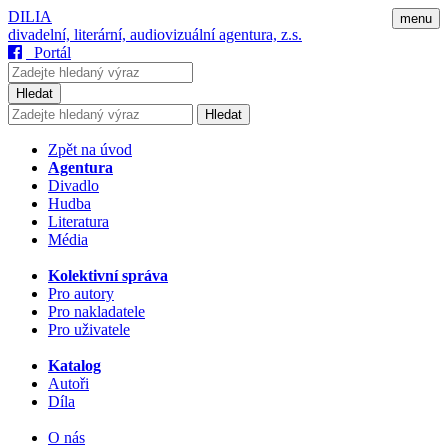
DILIA
menu
divadelní, literární, audiovizuální agentura, z.s.
Portál
Hledat
Hledat
Zpět na úvod
Agentura
Divadlo
Hudba
Literatura
Média
Kolektivní správa
Pro autory
Pro nakladatele
Pro uživatele
Katalog
Autoři
Díla
O nás