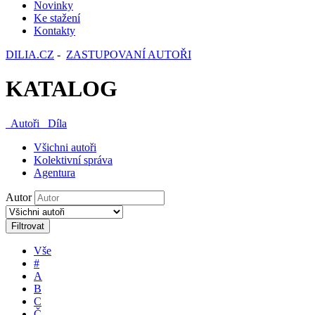
Novinky
Ke stažení
Kontakty
DILIA.CZ
-
ZASTUPOVANÍ AUTOŘI
KATALOG
Autoři
Díla
Všichni autoři
Kolektivní správa
Agentura
Autor
Filtrovat
Vše
#
A
B
C
Č