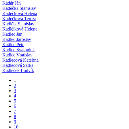
Kadár Ján
Kadečka Stanislav
Kadečková Helena
Kadečková Tereza
Kadlčík Stanislav
Kadlčíková Helena
Kadlec Jan
Kadlec Jaroslav
Kadlec Petr
Kadlec Svatopluk
Kadlec Vratislav
Kadlecová Kateřina
Kadlecová Šárka
Kadleček Ludvík
1
2
3
4
5
6
7
8
9
10