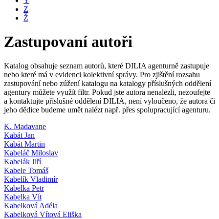
Y
Z
Ž
Zastupovaní autoři
Katalog obsahuje seznam autorů, které DILIA agenturně zastupuje
nebo které má v evidenci kolektivní správy. Pro zjištění rozsahu
zastupování nebo zúžení katalogu na katalogy příslušných oddělení
agentury můžete využít filtr. Pokud jste autora nenalezli, nezoufejte
a kontaktujte příslušné oddělení DILIA, není vyloučeno, že autora či
jeho dědice budeme umět nalézt např. přes spolupracující agenturu.
K. Madavane
Kabát Jan
Kabát Martin
Kabeláč Miloslav
Kabelák Jiří
Kabele Tomáš
Kabelík Vladimír
Kabelka Petr
Kabelka Vít
Kabelková Adéla
Kabelková Vítová Eliška