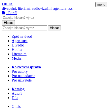
DILIA
menu
divadelní, literární, audiovizuální agentura, z.s.
Portál
Hledat
Hledat
Zpět na úvod
Agentura
Divadlo
Hudba
Literatura
Média
Kolektivní správa
Pro autory
Pro nakladatele
Pro uživatele
Katalog
Autoři
Díla
O nás