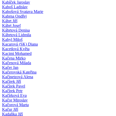
Kabíček Jaroslav
Kaboš Ladislav
Kabošová Svatava Marie
Kabrna Ondřej
Kábrt Jiří
Kábrt Josef
Kábrtová Denisa
Kábrtová Lidmila
Kabyl Miloš
Kacarová (SK) Diana
Kacetlová Květa
Kacimi Mohamed
Kačena Mirko
Kačenová Milada
Kačer Jan
Kačerovská Kateřina
Kačinetzová Alena
Kačírek Jiří
Kačírek Pavel
Kačírek Petr
Kačírková Eva
Kačor Miroslav
Kačorová Marta
Kačur Jiří
Kadaňka Jiří