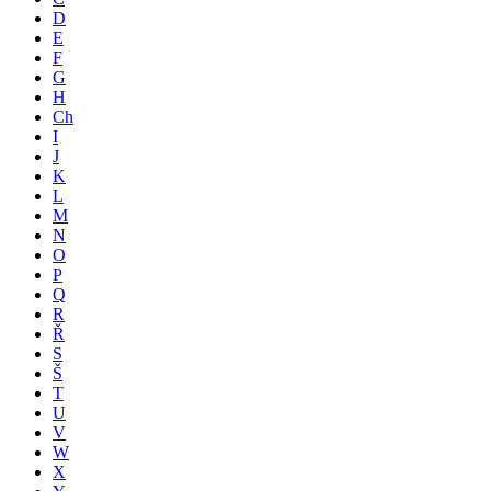
D
E
F
G
H
Ch
I
J
K
L
M
N
O
P
Q
R
Ř
S
Š
T
U
V
W
X