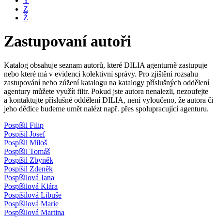
Y
Z
Ž
Zastupovaní autoři
Katalog obsahuje seznam autorů, které DILIA agenturně zastupuje
nebo které má v evidenci kolektivní správy. Pro zjištění rozsahu
zastupování nebo zúžení katalogu na katalogy příslušných oddělení
agentury můžete využít filtr. Pokud jste autora nenalezli, nezoufejte
a kontaktujte příslušné oddělení DILIA, není vyloučeno, že autora či
jeho dědice budeme umět nalézt např. přes spolupracující agenturu.
Pospíšil Filip
Pospíšil Josef
Pospíšil Miloš
Pospíšil Tomáš
Pospíšil Zbyněk
Pospíšil Zdeněk
Pospíšilová Jana
Pospíšilová Klára
Pospíšilová Libuše
Pospíšilová Marie
Pospíšilová Martina