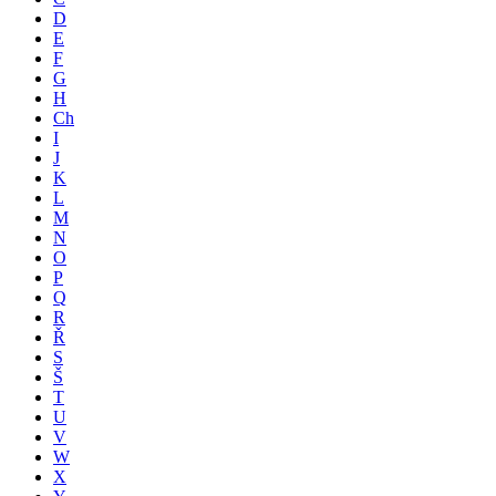
D
E
F
G
H
Ch
I
J
K
L
M
N
O
P
Q
R
Ř
S
Š
T
U
V
W
X