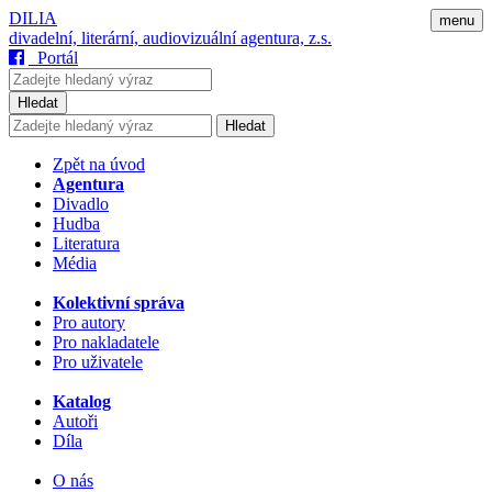
DILIA
menu
divadelní, literární, audiovizuální agentura, z.s.
Portál
Hledat
Hledat
Zpět na úvod
Agentura
Divadlo
Hudba
Literatura
Média
Kolektivní správa
Pro autory
Pro nakladatele
Pro uživatele
Katalog
Autoři
Díla
O nás