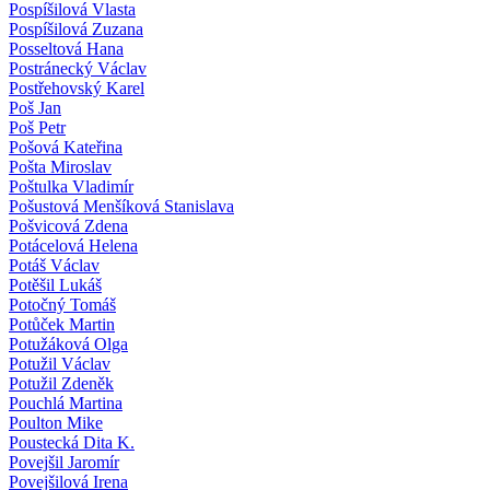
Pospíšilová Vlasta
Pospíšilová Zuzana
Posseltová Hana
Postránecký Václav
Postřehovský Karel
Poš Jan
Poš Petr
Pošová Kateřina
Pošta Miroslav
Poštulka Vladimír
Pošustová Menšíková Stanislava
Pošvicová Zdena
Potácelová Helena
Potáš Václav
Potěšil Lukáš
Potočný Tomáš
Potůček Martin
Potužáková Olga
Potužil Václav
Potužil Zdeněk
Pouchlá Martina
Poulton Mike
Poustecká Dita K.
Povejšil Jaromír
Povejšilová Irena