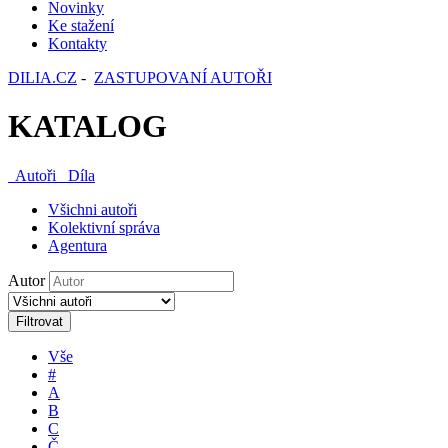
Novinky
Ke stažení
Kontakty
DILIA.CZ
-
ZASTUPOVANÍ AUTOŘI
KATALOG
Autoři
Díla
Všichni autoři
Kolektivní správa
Agentura
Autor
Filtrovat
Vše
#
A
B
C
Č