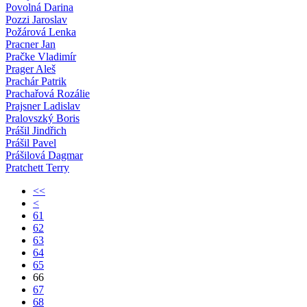
Povolná Darina
Pozzi Jaroslav
Požárová Lenka
Pracner Jan
Pračke Vladimír
Prager Aleš
Prachár Patrik
Prachařová Rozálie
Prajsner Ladislav
Pralovszký Boris
Prášil Jindřich
Prášil Pavel
Prášilová Dagmar
Pratchett Terry
<<
<
61
62
63
64
65
66
67
68