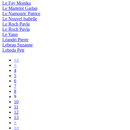
Le Fay Monika
Le Martelot Garlan
Le Namouric Patrice
Le Nouvel Isabelle
Le Roch Pavla
Le Roch Pavla
Le Yann
Léandri Pierre
Lebeau Suzanne
Lebeda Petr
<<
<
4
5
6
7
8
9
10
11
12
13
>
>>