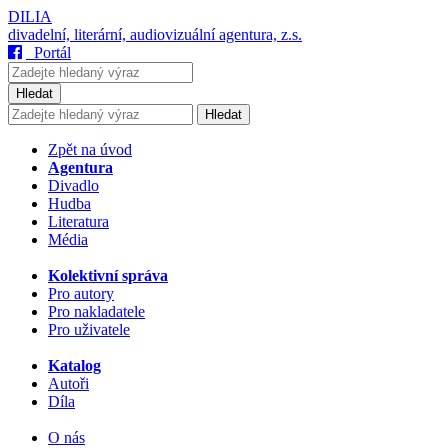
DILIA
divadelní, literární, audiovizuální agentura, z.s.
Portál
Hledat
Hledat
Zpět na úvod
Agentura
Divadlo
Hudba
Literatura
Média
Kolektivní správa
Pro autory
Pro nakladatele
Pro uživatele
Katalog
Autoři
Díla
O nás