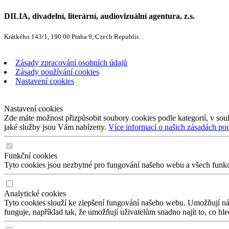
DILIA, divadelní, literární, audiovizuální agentura, z.s.
Krátkého 143/1, 190 00 Praha 9, Czech Republic
Zásady zpracování osobních údajů
Zásady používání cookies
Nastavení cookies
Nastavení cookies
Zde máte možnost přizpůsobit soubory cookies podle kategorií, v soul
jaké služby jsou Vám nabízeny.
Více informací o našich zásadách po
Funkční cookies
Tyto cookies jsou nezbytné pro fungování našeho webu a všech funkcí,
Analytické cookies
Tyto cookies slouží ke zlepšení fungování našeho webu. Umožňují nám
funguje, například tak, že umožňují uživatelům snadno najít to, co hl