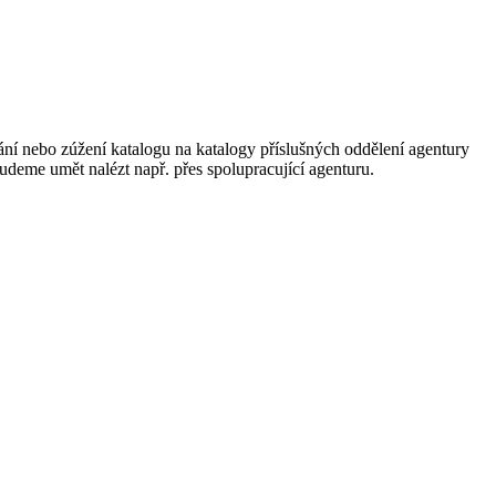
ání nebo zúžení katalogu na katalogy příslušných oddělení agentury
 budeme umět nalézt např. přes spolupracující agenturu.