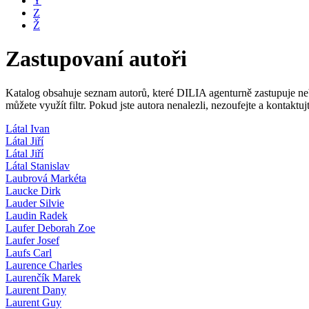
Y
Z
Ž
Zastupovaní autoři
Katalog obsahuje seznam autorů, které DILIA agenturně zastupuje nebo
můžete využít filtr. Pokud jste autora nenalezli, nezoufejte a kontakt
Látal Ivan
Látal Jiří
Látal Jiří
Látal Stanislav
Laubrová Markéta
Laucke Dirk
Lauder Silvie
Laudin Radek
Laufer Deborah Zoe
Laufer Josef
Laufs Carl
Laurence Charles
Laurenčík Marek
Laurent Dany
Laurent Guy