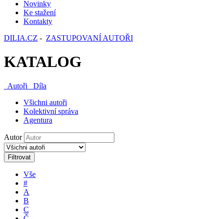
Novinky
Ke stažení
Kontakty
DILIA.CZ
-
ZASTUPOVANÍ AUTOŘI
KATALOG
Autoři
Díla
Všichni autoři
Kolektivní správa
Agentura
Autor
Filtrovat
Vše
#
A
B
C
Č