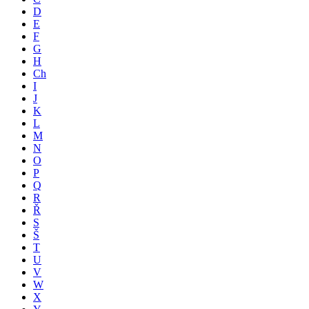
D
E
F
G
H
Ch
I
J
K
L
M
N
O
P
Q
R
Ř
S
Š
T
U
V
W
X