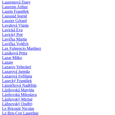
Laurentová Dany
Laurents Arthur
Laurin František
Lausund Ingrid
Lauzier Gérard
Lavalová Vlasta
Lavická Eva
Lavický Petr
Lavička Martin
Lavička Vojtěch
Lax Fulgencio Martínez
Lazáková Petra
Lazar Milko
Lazare
Lazarov Yehezkel
Lazarová Jarmila
Lazarová Světlana
Lazecký František
Lázničková Naděžda
Lázňovská Matylda
Lázňovská Miloslava
Lázňovský Michal
Lážnovský Ondřej
Le Bricquir Nicolas
Le Bris-Cep Laureline