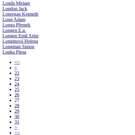
Londa Miriam
London Jack
Lonergan Kenneth
Long Adam
Longa Přemek
Longen E.a.
Longen Emil Artur
Longinová Helena
Longman Simon
Lonka Pipsa
<<
<
22
23
24
25
26
27
28
29
30
31
>
>>