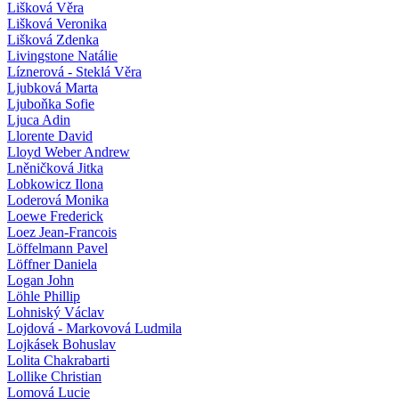
Lišková Věra
Lišková Veronika
Lišková Zdenka
Livingstone Natálie
Líznerová - Steklá Věra
Ljubková Marta
Ljuboňka Sofie
Ljuca Adin
Llorente David
Lloyd Weber Andrew
Lněničková Jitka
Lobkowicz Ilona
Loderová Monika
Loewe Frederick
Loez Jean-Francois
Löffelmann Pavel
Löffner Daniela
Logan John
Löhle Phillip
Lohniský Václav
Lojdová - Markovová Ludmila
Lojkásek Bohuslav
Lolita Chakrabarti
Lollike Christian
Lomová Lucie