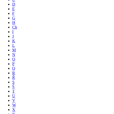
D
E
F
G
H
Ch
I
J
K
L
M
N
O
P
Q
R
Ř
S
Š
T
U
V
W
X