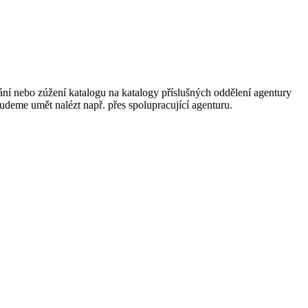
ání nebo zúžení katalogu na katalogy příslušných oddělení agentury
 budeme umět nalézt např. přes spolupracující agenturu.