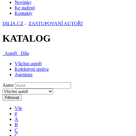
Novinky
Ke stažení
Kontakty
DILIA.CZ
-
ZASTUPOVANÍ AUTOŘI
KATALOG
Autoři
Díla
Všichni autoři
Kolektivní správa
Agentura
Autor
Filtrovat
Vše
#
A
B
C
Č