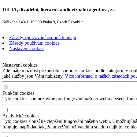
DILIA, divadelní, literární, audiovizuální agentura, z.s.
Krátkého 143/1, 190 00 Praha 9, Czech Republic
Zásady zpracování osobních údajů
Zásady používání cookies
Nastavení cookies
Nastavení cookies
Zde máte možnost přizpůsobit soubory cookies podle kategorií, v soul
jaké služby jsou Vám nabízeny.
Více informací o našich zásadách po
Funkční cookies
Tyto cookies jsou nezbytné pro fungování našeho webu a všech funkcí,
Analytické cookies
Tyto cookies slouží ke zlepšení fungování našeho webu. Umožňují nám
funguje, například tak, že umožňují uživatelům snadno najít to, co hl