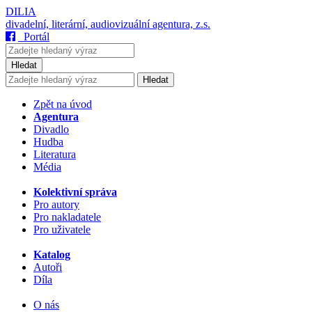
DILIA
divadelní, literární, audiovizuální agentura, z.s.
Portál
Hledat
Hledat
Zpět na úvod
Agentura
Divadlo
Hudba
Literatura
Média
Kolektivní správa
Pro autory
Pro nakladatele
Pro uživatele
Katalog
Autoři
Díla
O nás