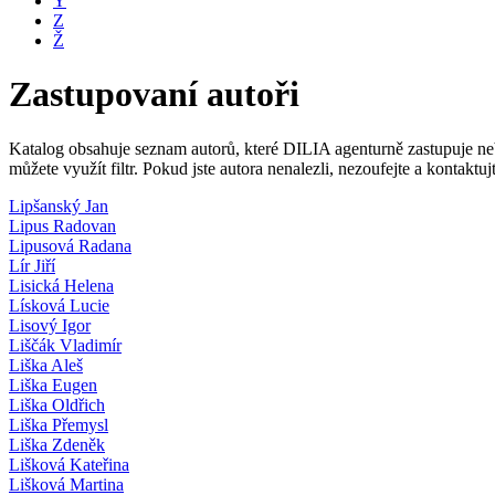
Y
Z
Ž
Zastupovaní autoři
Katalog obsahuje seznam autorů, které DILIA agenturně zastupuje nebo
můžete využít filtr. Pokud jste autora nenalezli, nezoufejte a kontakt
Lipšanský Jan
Lipus Radovan
Lipusová Radana
Lír Jiří
Lisická Helena
Lísková Lucie
Lisový Igor
Liščák Vladimír
Liška Aleš
Liška Eugen
Liška Oldřich
Liška Přemysl
Liška Zdeněk
Lišková Kateřina
Lišková Martina