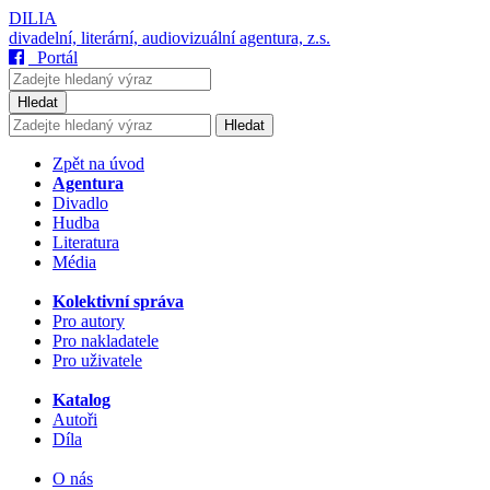
DILIA
divadelní, literární, audiovizuální agentura, z.s.
Portál
Hledat
Hledat
Zpět na úvod
Agentura
Divadlo
Hudba
Literatura
Média
Kolektivní správa
Pro autory
Pro nakladatele
Pro uživatele
Katalog
Autoři
Díla
O nás