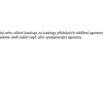
ání nebo zúžení katalogu na katalogy příslušných oddělení agentury
 budeme umět nalézt např. přes spolupracující agenturu.