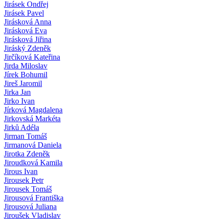
Jirásek Ondřej
Jirásek Pavel
Jirásková Anna
Jirásková Eva
Jirásková Jiřina
Jiráský Zdeněk
Jirčíková Kateřina
Jirda Miloslav
Jírek Bohumil
Jireš Jaromil
Jirka Jan
Jirko Ivan
Jírková Magdalena
Jirkovská Markéta
Jirků Adéla
Jirman Tomáš
Jirmanová Daniela
Jirotka Zdeněk
Jiroudková Kamila
Jirous Ivan
Jirousek Petr
Jirousek Tomáš
Jirousová Františka
Jirousová Juliana
Jiroušek Vladislav