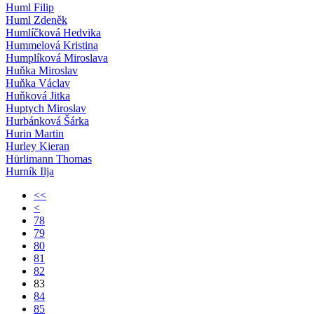
Huml Filip
Huml Zdeněk
Humlíčková Hedvika
Hummelová Kristina
Humplíková Miroslava
Huňka Miroslav
Huňka Václav
Huňková Jitka
Huptych Miroslav
Hurbánková Šárka
Hurin Martin
Hurley Kieran
Hürlimann Thomas
Hurník Ilja
<<
<
78
79
80
81
82
83
84
85