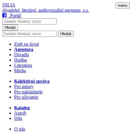
DILIA
menu
divadelní, literární, audiovizuální agentura, z.s.
Portál
Hledat
Hledat
Zpět na úvod
Agentura
Divadlo
Hudba
Literatura
Média
Kolektivní správa
Pro autory
Pro nakladatele
Pro uživatele
Katalog
Autoři
Díla
O nás