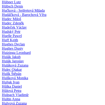
Hübner Lutz
Hübsch Denis
Hučková - Seifertová Milada
Hudáčková - Barochová Věra
Hudec Miloš
Hudec Zdeněk
Hudeček Václav
Hudský Petr
Huelle Pawel
Huff Keith
Hughes Declan
Hughes Dusty
Huizinga Leonhard
Hulák Jakub
Hulák Jaroslav
Huláková Zuzana
Hulec Otakar
Hulík Štěpán
Hulíková Monika
Huljak Ivan
Hůlka Daniel
Hůlová Petra
Hulpach Vladimír
Hultin Anna
Hulvová Zuzana