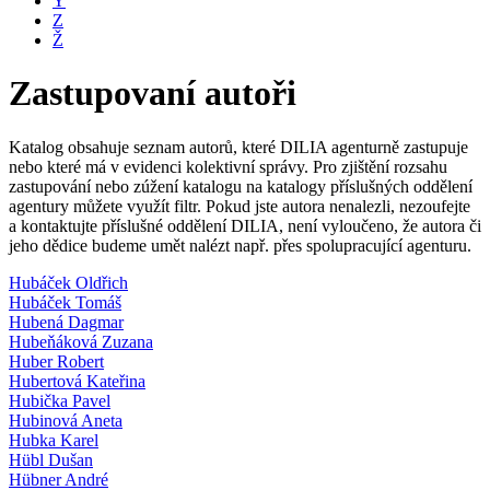
Y
Z
Ž
Zastupovaní autoři
Katalog obsahuje seznam autorů, které DILIA agenturně zastupuje
nebo které má v evidenci kolektivní správy. Pro zjištění rozsahu
zastupování nebo zúžení katalogu na katalogy příslušných oddělení
agentury můžete využít filtr. Pokud jste autora nenalezli, nezoufejte
a kontaktujte příslušné oddělení DILIA, není vyloučeno, že autora či
jeho dědice budeme umět nalézt např. přes spolupracující agenturu.
Hubáček Oldřich
Hubáček Tomáš
Hubená Dagmar
Hubeňáková Zuzana
Huber Robert
Hubertová Kateřina
Hubička Pavel
Hubinová Aneta
Hubka Karel
Hübl Dušan
Hübner André