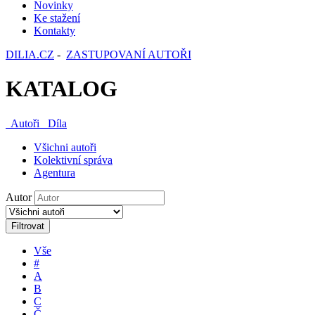
Novinky
Ke stažení
Kontakty
DILIA.CZ
-
ZASTUPOVANÍ AUTOŘI
KATALOG
Autoři
Díla
Všichni autoři
Kolektivní správa
Agentura
Autor
Filtrovat
Vše
#
A
B
C
Č