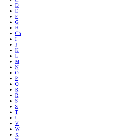
D
E
F
G
H
Ch
I
J
K
L
M
N
O
P
Q
R
Ř
S
Š
T
U
V
W
X