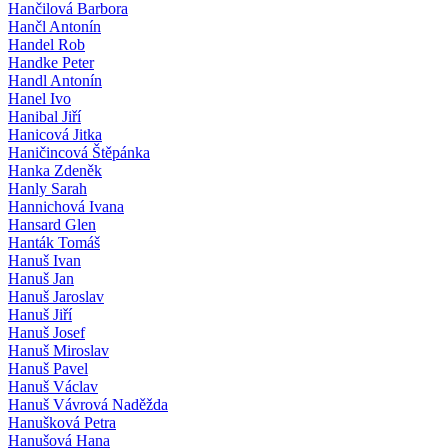
Hančilová Barbora
Hančl Antonín
Handel Rob
Handke Peter
Handl Antonín
Hanel Ivo
Hanibal Jiří
Hanicová Jitka
Haničincová Štěpánka
Hanka Zdeněk
Hanly Sarah
Hannichová Ivana
Hansard Glen
Hanták Tomáš
Hanuš Ivan
Hanuš Jan
Hanuš Jaroslav
Hanuš Jiří
Hanuš Josef
Hanuš Miroslav
Hanuš Pavel
Hanuš Václav
Hanuš Vávrová Naděžda
Hanušková Petra
Hanušová Hana