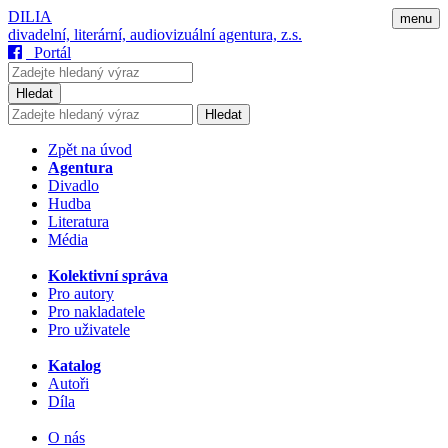
DILIA
menu
divadelní, literární, audiovizuální agentura, z.s.
Portál
Hledat
Hledat
Zpět na úvod
Agentura
Divadlo
Hudba
Literatura
Média
Kolektivní správa
Pro autory
Pro nakladatele
Pro uživatele
Katalog
Autoři
Díla
O nás