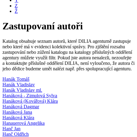
Y
Z
Ž
Zastupovaní autoři
Katalog obsahuje seznam autorů, které DILIA agenturně zastupuje
nebo které má v evidenci kolektivní správy. Pro zjištění rozsahu
zastupování nebo zúžení katalogu na katalogy příslušných oddělení
agentury můžete využít filtr. Pokud jste autora nenalezli, nezoufejte
a kontaktujte příslušné oddělení DILIA, není vyloučeno, že autora či
jeho dědice budeme umět nalézt např. přes spolupracující agenturu.
Hanák Tomáš
Hanák Vladislav
Hanák Vladislav ml.
Hanáková - Zimulová Sylva
Hanáková (Kovářová) Klára
Hanáková Dagmar
Hanáková Jana
Hanáková Klára
Hanauerová Angelika
Hanč Jan
Hanč Oldřich