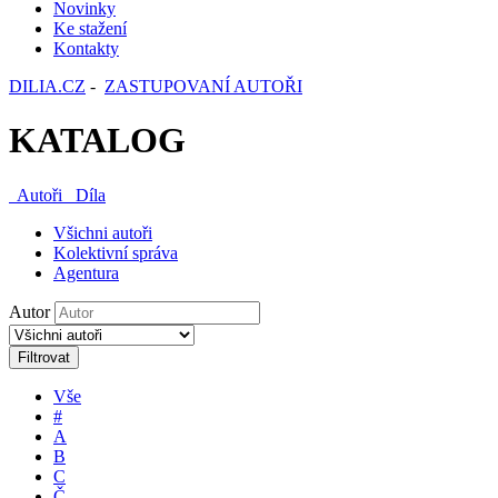
Novinky
Ke stažení
Kontakty
DILIA.CZ
-
ZASTUPOVANÍ AUTOŘI
KATALOG
Autoři
Díla
Všichni autoři
Kolektivní správa
Agentura
Autor
Filtrovat
Vše
#
A
B
C
Č