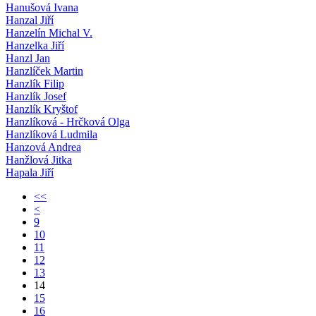
Hanušová Ivana
Hanzal Jiří
Hanzelín Michal V.
Hanzelka Jiří
Hanzl Jan
Hanzlíček Martin
Hanzlík Filip
Hanzlík Josef
Hanzlík Kryštof
Hanzlíková - Hrčková Olga
Hanzlíková Ludmila
Hanzová Andrea
Hanžlová Jitka
Hapala Jiří
<<
<
9
10
11
12
13
14
15
16