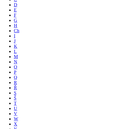
D
E
F
G
H
Ch
I
J
K
L
M
N
O
P
Q
R
Ř
S
Š
T
U
V
W
X