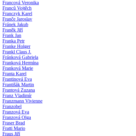
Francová Veronika
Franců Vojtěch
Franczyk Karel
Franče Jaroslav
Fránek Jakub
Franěk Jiří
Frank Jan
Franka Petr
Franke Holger
Frankl Claus J.
Fránková Gabriela
Franková Hermína
Franková Marie
Franta Karel
Frantinová Eva
Františák Martin
Frantová Zuzana
Franz Vladimír
Franzmann Vivienne
Franzobel
Franzová Eva
Franzová Olga
Fraser Brad
Fratti Mario
Fraus Jiří