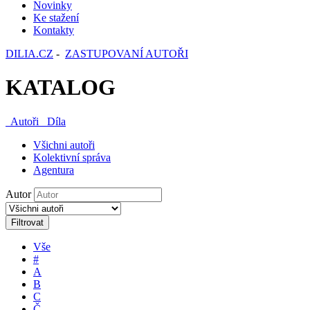
Novinky
Ke stažení
Kontakty
DILIA.CZ
-
ZASTUPOVANÍ AUTOŘI
KATALOG
Autoři
Díla
Všichni autoři
Kolektivní správa
Agentura
Autor
Filtrovat
Vše
#
A
B
C
Č