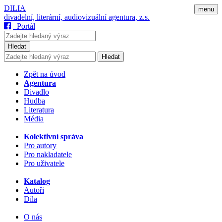
DILIA
menu
divadelní, literární, audiovizuální agentura, z.s.
Portál
Hledat
Hledat
Zpět na úvod
Agentura
Divadlo
Hudba
Literatura
Média
Kolektivní správa
Pro autory
Pro nakladatele
Pro uživatele
Katalog
Autoři
Díla
O nás