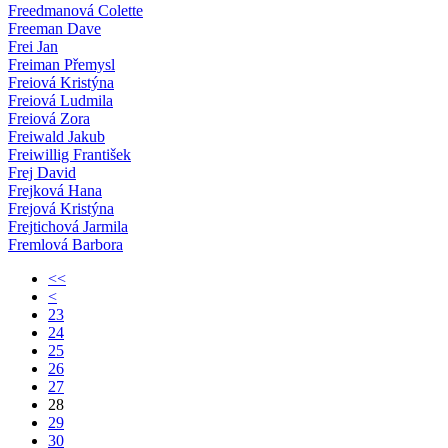
Freedmanová Colette
Freeman Dave
Frei Jan
Freiman Přemysl
Freiová Kristýna
Freiová Ludmila
Freiová Zora
Freiwald Jakub
Freiwillig František
Frej David
Frejková Hana
Frejová Kristýna
Frejtichová Jarmila
Fremlová Barbora
<<
<
23
24
25
26
27
28
29
30