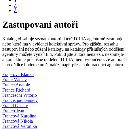
Y
Z
Ž
Zastupovaní autoři
Katalog obsahuje seznam autorů, které DILIA agenturně zastupuje
nebo které má v evidenci kolektivní správy. Pro zjištění rozsahu
zastupování nebo zúžení katalogu na katalogy příslušných oddělení
agentury můžete využít filtr. Pokud jste autora nenalezli, nezoufejte
a kontaktujte příslušné oddělení DILIA, není vyloučeno, že autora či
jeho dědice budeme umět nalézt např. přes spolupracující agenturu.
Frajerová Blanka
Franc Václav
France Anatole
France Richard
Franceschi Vittorio
Francisque Daniely
Francl Gustav
Franco Jean
Francová Karolina
Francová Nikola
Francová Veronika