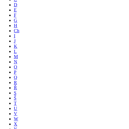
D
E
F
G
H
Ch
I
J
K
L
M
N
O
P
Q
R
Ř
S
Š
T
U
V
W
X