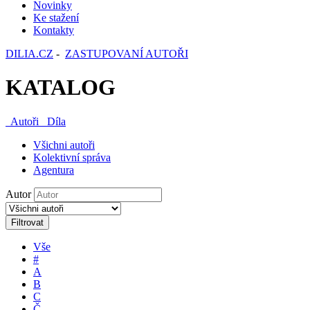
Novinky
Ke stažení
Kontakty
DILIA.CZ
-
ZASTUPOVANÍ AUTOŘI
KATALOG
Autoři
Díla
Všichni autoři
Kolektivní správa
Agentura
Autor
Filtrovat
Vše
#
A
B
C
Č