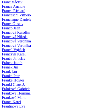
Franc Václav
France Anatole
France Richard
Franceschi Vittorio
Francisque Daniely
Francl Gustav
Franco Jean
Francová Karolina
Francová Nikola
Francová Veronika
Francová Veronika
Franců Vojtěch
Franczyk Karel
Franče Jaroslav
Fránek Jakub
Franěk Jiří
Frank Jan
Franka Petr
Franke Holger
Frankl Claus J.
Fránková Gabriela
Franková Hermína
Franková Marie
Franta Karel
Frantinová Eva