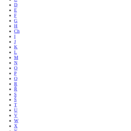
D
E
F
G
H
Ch
I
J
K
L
M
N
O
P
Q
R
Ř
S
Š
T
U
V
W
X