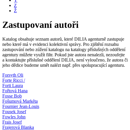
Y
Z
Ž
Zastupovaní autoři
Katalog obsahuje seznam autorů, které DILIA agenturně zastupuje
nebo které má v evidenci kolektivní správy. Pro zjištění rozsahu
zastupování nebo zúžení katalogu na katalogy příslušných oddělení
agentury můžete využít filtr. Pokud jste autora nenalezli, nezoufejte
a kontaktujte příslušné oddělení DILIA, není vyloučeno, že autora či
jeho dědice budeme umět nalézt např. přes spolupracující agenturu.
Forsyth Oli
Forte Ricci /
Forti Laura
Fořtová Hana
Fosse Bob
Fošumová Markéta
Fournier Jean-Louis
Fousek Josef
Fowles John
Frais Josef
Frajerová Blanka