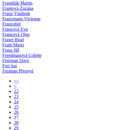
Františák Martin
Frantová Zuzana
Franz Vladimír
Franzmann Vivienne
Franzobel
Franzová Eva
Franzová Olga
Fraser Brad
Fratti Mario
Fraus Jiří
Freedmanová Colette
Freeman Dave
Frei Jan
Freiman Přemysl
<<
<
22
23
24
25
26
27
28
29