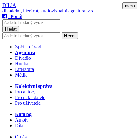
DILIA
menu
divadelní, literární, audiovizuální agentura, z.s.
Portál
Hledat
Hledat
Zpět na úvod
Agentura
Divadlo
Hudba
Literatura
Média
Kolektivní správa
Pro autory
Pro nakladatele
Pro uživatele
Katalog
Autoři
Díla
O nás