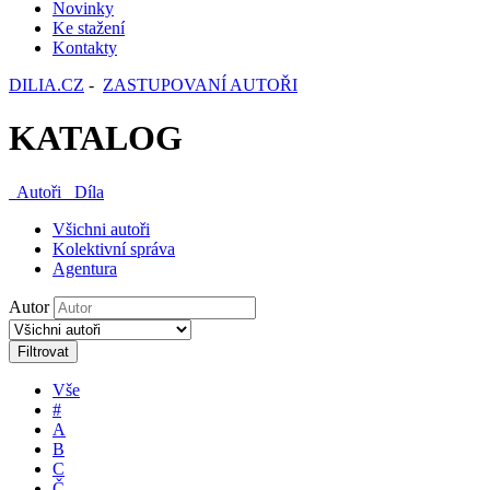
Novinky
Ke stažení
Kontakty
DILIA.CZ
-
ZASTUPOVANÍ AUTOŘI
KATALOG
Autoři
Díla
Všichni autoři
Kolektivní správa
Agentura
Autor
Filtrovat
Vše
#
A
B
C
Č