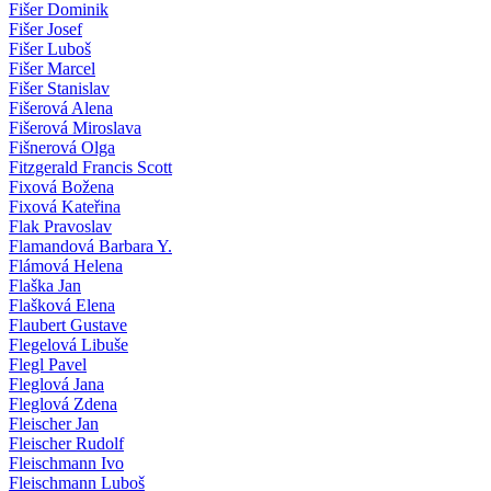
Fišer Dominik
Fišer Josef
Fišer Luboš
Fišer Marcel
Fišer Stanislav
Fišerová Alena
Fišerová Miroslava
Fišnerová Olga
Fitzgerald Francis Scott
Fixová Božena
Fixová Kateřina
Flak Pravoslav
Flamandová Barbara Y.
Flámová Helena
Flaška Jan
Flašková Elena
Flaubert Gustave
Flegelová Libuše
Flegl Pavel
Fleglová Jana
Fleglová Zdena
Fleischer Jan
Fleischer Rudolf
Fleischmann Ivo
Fleischmann Luboš