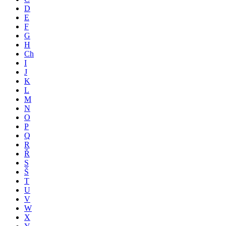
D
E
F
G
H
Ch
I
J
K
L
M
N
O
P
Q
R
Ř
S
Š
T
U
V
W
X