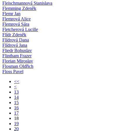
Fleischmannová Stanislava
Flemming Zdeněk
Flemr Jan
Flemrová Alice
Flemrová Sára
Fletcherová Lucille
Flídr Zdeněk
Flídrová Dana
Flídrová Jana
Fliedr Bohuslav
Flintham Frazer
Florian Miroslav
Flosman Oldřich
Floss Pavel
<<
<
13
14
15
16
17
18
19
20