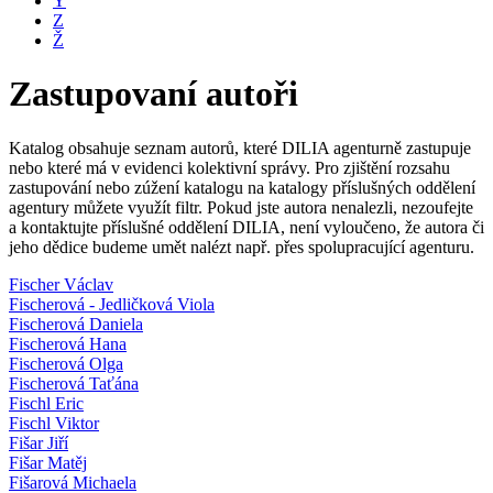
Y
Z
Ž
Zastupovaní autoři
Katalog obsahuje seznam autorů, které DILIA agenturně zastupuje
nebo které má v evidenci kolektivní správy. Pro zjištění rozsahu
zastupování nebo zúžení katalogu na katalogy příslušných oddělení
agentury můžete využít filtr. Pokud jste autora nenalezli, nezoufejte
a kontaktujte příslušné oddělení DILIA, není vyloučeno, že autora či
jeho dědice budeme umět nalézt např. přes spolupracující agenturu.
Fischer Václav
Fischerová - Jedličková Viola
Fischerová Daniela
Fischerová Hana
Fischerová Olga
Fischerová Taťána
Fischl Eric
Fischl Viktor
Fišar Jiří
Fišar Matěj
Fišarová Michaela