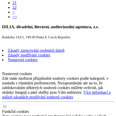
21
22
>
>>
DILIA, divadelní, literární, audiovizuální agentura, z.s.
Krátkého 143/1, 190 00 Praha 9, Czech Republic
Zásady zpracování osobních údajů
Zásady používání cookies
Nastavení cookies
Nastavení cookies
Zde máte možnost přizpůsobit soubory cookies podle kategorií, v
souladu s vlastními preferencemi. Nezapomínejte ale na to, že
zablokováním některých souborů cookies můžete ovlivnit, jak
stránky fungují a jaké služby jsou Vám nabízeny.
Více informací o
našich zásadách používání souborů cookies
Funkční cookies