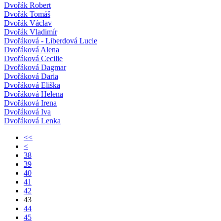
Dvořák Robert
Dvořák Tomáš
Dvořák Václav
Dvořák Vladimír
Dvořáková - Liberdová Lucie
Dvořáková Alena
Dvořáková Cecilie
Dvořáková Dagmar
Dvořáková Daria
Dvořáková Eliška
Dvořáková Helena
Dvořáková Irena
Dvořáková Iva
Dvořáková Lenka
<<
<
38
39
40
41
42
43
44
45