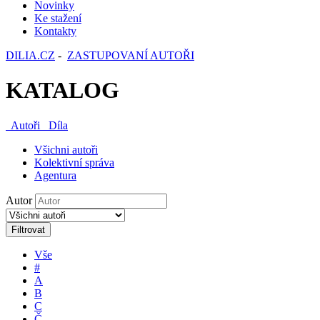
Novinky
Ke stažení
Kontakty
DILIA.CZ
-
ZASTUPOVANÍ AUTOŘI
KATALOG
Autoři
Díla
Všichni autoři
Kolektivní správa
Agentura
Autor
Filtrovat
Vše
#
A
B
C
Č