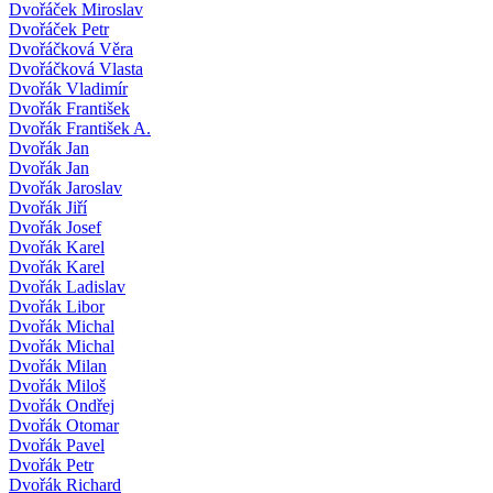
Dvořáček Miroslav
Dvořáček Petr
Dvořáčková Věra
Dvořáčková Vlasta
Dvořák Vladimír
Dvořák František
Dvořák František A.
Dvořák Jan
Dvořák Jan
Dvořák Jaroslav
Dvořák Jiří
Dvořák Josef
Dvořák Karel
Dvořák Karel
Dvořák Ladislav
Dvořák Libor
Dvořák Michal
Dvořák Michal
Dvořák Milan
Dvořák Miloš
Dvořák Ondřej
Dvořák Otomar
Dvořák Pavel
Dvořák Petr
Dvořák Richard