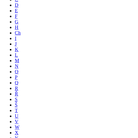
D
E
F
G
H
Ch
I
J
K
L
M
N
O
P
Q
R
Ř
S
Š
T
U
V
W
X