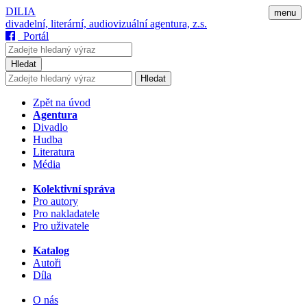
DILIA
menu
divadelní, literární, audiovizuální agentura, z.s.
Portál
Hledat
Hledat
Zpět na úvod
Agentura
Divadlo
Hudba
Literatura
Média
Kolektivní správa
Pro autory
Pro nakladatele
Pro uživatele
Katalog
Autoři
Díla
O nás