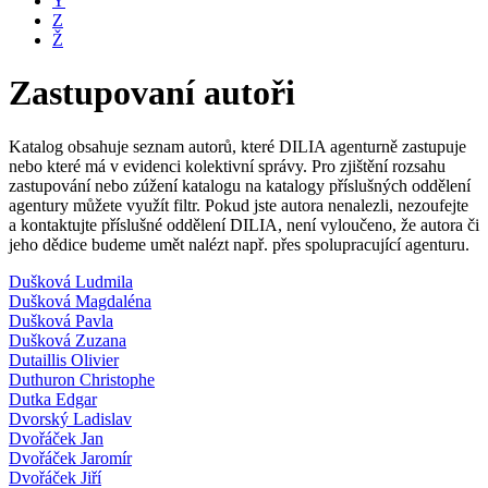
Y
Z
Ž
Zastupovaní autoři
Katalog obsahuje seznam autorů, které DILIA agenturně zastupuje
nebo které má v evidenci kolektivní správy. Pro zjištění rozsahu
zastupování nebo zúžení katalogu na katalogy příslušných oddělení
agentury můžete využít filtr. Pokud jste autora nenalezli, nezoufejte
a kontaktujte příslušné oddělení DILIA, není vyloučeno, že autora či
jeho dědice budeme umět nalézt např. přes spolupracující agenturu.
Dušková Ludmila
Dušková Magdaléna
Dušková Pavla
Dušková Zuzana
Dutaillis Olivier
Duthuron Christophe
Dutka Edgar
Dvorský Ladislav
Dvořáček Jan
Dvořáček Jaromír
Dvořáček Jiří