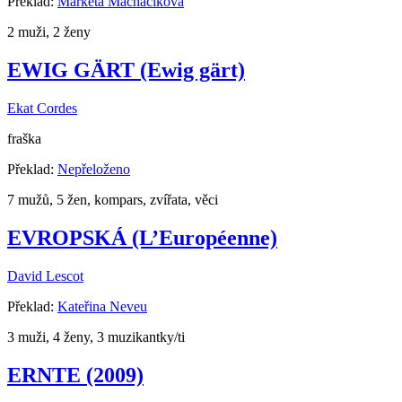
Překlad:
Markéta Machačíková
2 muži, 2 ženy
EWIG GÄRT (Ewig gärt)
Ekat Cordes
fraška
Překlad:
Nepřeloženo
7 mužů, 5 žen, kompars, zvířata, věci
EVROPSKÁ (L’Européenne)
David Lescot
Překlad:
Kateřina Neveu
3 muži, 4 ženy, 3 muzikantky/ti
ERNTE (2009)