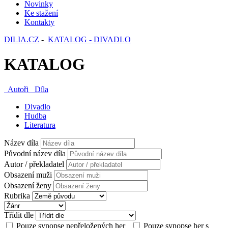
Novinky
Ke stažení
Kontakty
DILIA.CZ
-
KATALOG - DIVADLO
KATALOG
Autoři
Díla
Divadlo
Hudba
Literatura
Název díla
Původní název díla
Autor / překladatel
Obsazení muži
Obsazení ženy
Rubrika
Třídit dle
Pouze synopse nepřeložených her
Pouze synopse her s