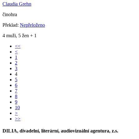
Claudia Grehn
činohra
Překlad:
Nepřeloženo
4 muži, 5 žen + 1
<<
<
1
2
3
4
5
6
7
8
9
10
>
>>
DILIA, divadelní, literární, audiovizuální agentura, z.s.