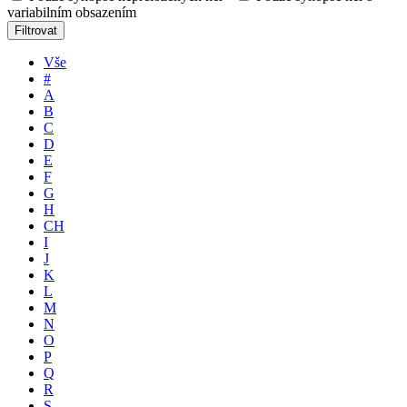
variabilním obsazením
Filtrovat
Vše
#
A
B
C
D
E
F
G
H
CH
I
J
K
L
M
N
O
P
Q
R
S