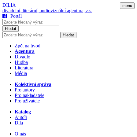
DILIA
menu
divadelní, literární, audiovizuální agentura, z.s.
Portál
Hledat
Hledat
Zpět na úvod
Agentura
Divadlo
Hudba
Literatura
Média
Kolektivní správa
Pro autory
Pro nakladatele
Pro uživatele
Katalog
Autoři
Díla
O nás