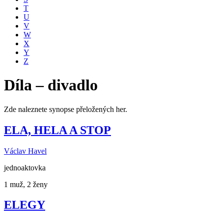
T
U
V
W
X
Y
Z
Díla – divadlo
Zde naleznete synopse přeložených her.
ELA, HELA A STOP
Václav Havel
jednoaktovka
1 muž, 2 ženy
ELEGY